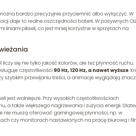
można bardzo precyzyjnie przyciemnić albo wyłączyć. W
acji daje to realne oszczędności baterii. W pasywnych O
 liniami pikseli, co jest mniej korzystne w sprzętach na
świeżania
czy się nie tylko jakość kolorów, ale też płynność ruchu.
ługuje częstotliwości
90 Hz, 120 Hz, a nawet wyższe
. Kr
zy szybkim przewijaniu treści, a animacje wyglądają znacz
i jest wolniejsze. Przy wysokich częstotliwościach
u, a także większego nagrzewania i zużycia energii. Dlat
tóre nie muszą oferować gamingowej płynności, np. w
opach czy monitorach nastawionych na pracę biurową i fil