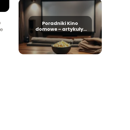
m
Poradniki Kino
domowe – artykuły,
ie
recenzje, rankingi