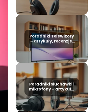
Poradniki Telewizory
– artykuły, recenzje,
rankingi
Poradniki słuchawki i
mikrofony – artykuły,
recenzje, rankingi