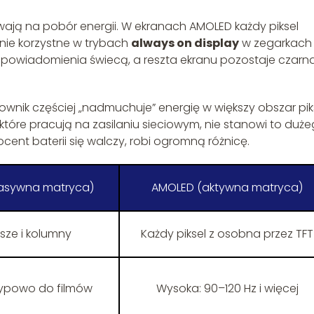
ają na pobór energii. W ekranach AMOLED każdy piksel
nie korzystne w trybach
always on display
w zegarkach 
owiadomienia świecą, a reszta ekranu pozostaje czarna
nik częściej „nadmuchuje” energię w większy obszar piks
które pracują na zasilaniu sieciowym, nie stanowi to duż
cent baterii się walczy, robi ogromną różnicę.
asywna matryca)
AMOLED (aktywna matryca)
sze i kolumny
Każdy piksel z osobna przez TFT
 typowo do filmów
Wysoka: 90–120 Hz i więcej