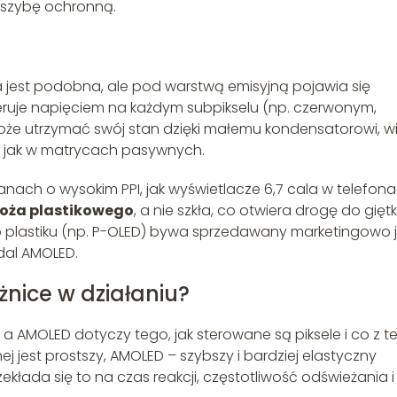
e szybę ochronną.
 jest podobna, ale pod warstwą emisyjną pojawia się
steruje napięciem na każdym subpikselu (np. czerwonym,
może utrzymać swój stan dzięki małemu kondensatorowi, w
b jak w matrycach pasywnych.
anach o wysokim PPI, jak wyświetlacze 6,7 cala w telefon
oża plastikowego
, a nie szkła, co otwiera drogę do giętk
p plastiku (np. P-OLED) bywa sprzedawany marketingowo 
dal AMOLED.
żnice w działaniu?
a AMOLED dotyczy tego, jak sterowane są piksele i co z t
j jest prostszy, AMOLED – szybszy i bardziej elastyczny
ekłada się to na czas reakcji, częstotliwość odświeżania i