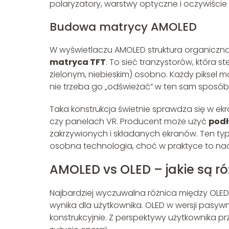
polaryzatory, warstwy optyczne i oczywiści
Budowa matrycy AMOLED
W wyświetlaczu AMOLED struktura organiczna
matryca TFT
. To sieć tranzystorów, która 
zielonym, niebieskim) osobno. Każdy piksel 
nie trzeba go „odświeżać” w ten sam sposó
Taka konstrukcja świetnie sprawdza się w ekr
czy panelach VR. Producent może użyć
podł
zakrzywionych i składanych ekranów. Ten ty
osobna technologia, choć w praktyce to na
AMOLED vs OLED – jakie są ró
Najbardziej wyczuwalna różnica między OLED 
wynika dla użytkownika. OLED w wersji pasywne
konstrukcyjnie. Z perspektywy użytkownika prz