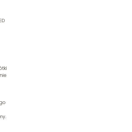
LED
ótki
nie
ego
my.