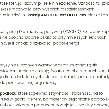
óre sterują każdym pikselem niezależnie. Oznacza to szy
iększe możliwości przy wysokich rozdzielczościach i
powiedzieć, że
każdy AMOLED jest OLED-em
, ale nie każ
korzystują tzw. matrycę pasywną (PMOLED). Sterownik zap
a nie osobno. Dobrze działa to przy mniejszych ekranach i
a, jeśli chodzi o szybkość i pobór energii.
recyzyjnie ułożonych warstw. W centrum znajdują się
rzyłożeniu napięcia emitują światło. Po obu stronach znaj
go tlenku indu lub cynku. Jedna elektroda pełni rolę katody
ądu przez warstwę organiczną.
 podłożu
, które zapewnia sztywność i stabilność. Na to
ed wilgocią i tlenem, bo materiały organiczne bardzo źl
lub telewizorach producent dodaje jeszcze filtry barwne