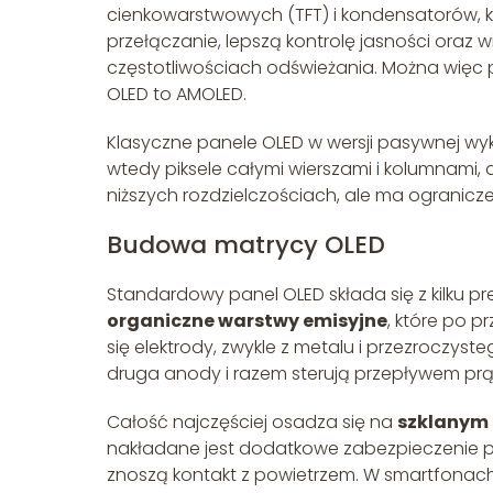
cienkowarstwowych (TFT) i kondensatorów, kt
przełączanie, lepszą kontrolę jasności oraz w
częstotliwościach odświeżania. Można więc 
OLED to AMOLED.
Klasyczne panele OLED w wersji pasywnej wy
wtedy piksele całymi wierszami i kolumnami, 
niższych rozdzielczościach, ale ma ograniczeni
Budowa matrycy OLED
Standardowy panel OLED składa się z kilku p
organiczne warstwy emisyjne
, które po p
się elektrody, zwykle z metalu i przezroczyste
druga anody i razem sterują przepływem pr
Całość najczęściej osadza się na
szklanym
nakładane jest dodatkowe zabezpieczenie prz
znoszą kontakt z powietrzem. W smartfonach 