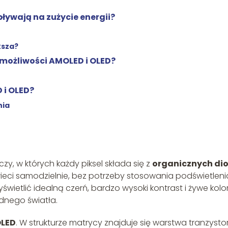
ływają na zużycie energii?
ksza?
 możliwości AMOLED i OLED?
 i OLED?
nia
y, w których każdy piksel składa się z
organicznych di
świeci samodzielnie, bez potrzeby stosowania podświetleni
świetlić idealną czerń, bardzo wysoki kontrast i żywe kolor
adnego światła.
OLED
. W strukturze matrycy znajduje się warstwa tranzyst