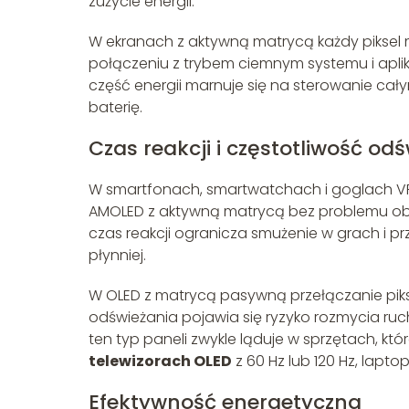
zużycie energii.
W ekranach z aktywną matrycą każdy piksel 
połączeniu z trybem ciemnym systemu i aplik
część energii marnuje się na sterowanie całymi
baterię.
Czas reakcji i częstotliwość od
W smartfonach, smartwatchach i goglach VR li
AMOLED z aktywną matrycą bez problemu obs
czas reakcji ogranicza smużenie w grach i pr
płynniej.
W OLED z matrycą pasywną przełączanie piksel
odświeżania pojawia się ryzyko rozmycia ruch
ten typ paneli zwykle ląduje w sprzętach, k
telewizorach OLED
z 60 Hz lub 120 Hz, lapt
Efektywność energetyczna