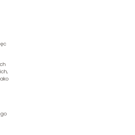
ięc
ach
ich,
jako
ego