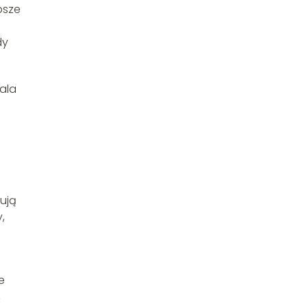
bsze
dy
ala
dują
,
e
,