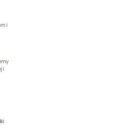
m i
lemy
 i
ki