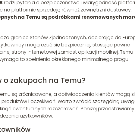
B
rodzi pytania o bezpieczeństwo i wiarygodność platfor
e na platformie sprzedają również zewnętrzni dostawcy.
tępnych na Temu są podróbkami renomowanych mar
poza granice Stanów Zjednoczonych, docierając do Europ
 użytkownicy mogą czuć się bezpieczniej, stosując pewne
cjalnej strony internetowej zamiast aplikacji mobilnej. Temu
wymaga to spełnienia określonego minimalnego progu
ów o zakupach na Temu?
emu są zróżnicowane, a doświadczenia klientów mogą s
h produktów i oczekiwań. Warto zwrócić szczególną uwag
iknąć ewentualnych rozczarowań. Poniżej przedstawiamy
dczenia użytkowników.
tkowników