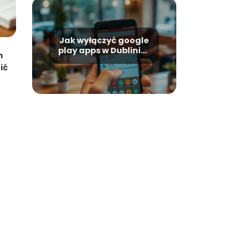
Jak wyłączyć google
play apps w Dublinie?
h
Praktyczny poradnik
ić