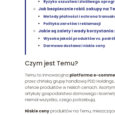
Ryzyko oszustwa i złośliwego opro
Jak bezpiecznie robić zakupy na 
Metody płatności i ochrona transakc
Polityka zwrotów i reklamacji
Jakie są zalety i wady korzystania
Wysoka jakość produktów vs. podró
Darmowa dostawa i niskie ceny
Czym jest Temu?
Temu to innowacyjna
platforma e-comme
przez chińską grupę handlową PDD Holdings, 
ofercie produktów w niskich cenach. Asortyme
artykuły gospodarstwa domowego i kosmetyk
niemal wszystko, czego potrzebują.
Niskie ceny
produktów na Temu, mieszczące s