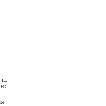
ikę,
leźć
szę