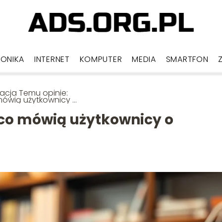
RONIKA
INTERNET
KOMPUTER
MEDIA
SMARTFON
kacja Temu opinie:
mówią użytkownicy o
upach?
 co mówią użytkownicy o