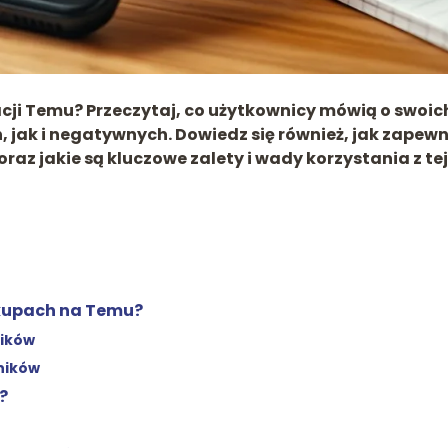
cji Temu? Przeczytaj, co użytkownicy mówią o swoic
jak i negatywnych. Dowiedz się również, jak zapewn
az jakie są kluczowe zalety i wady korzystania z tej
akupach na Temu?
ników
ników
?