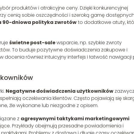
bór produktów i atrakcyjne ceny. Dzięki konkurencyjnej
tórzy cenią sobie oszczędności i szeroką gamę dostępnyc
 90-dniowa polityka zwrotów
to dodatkowe atuty, któ
ruje
świetne post-sale
wsparcie, np. szybkie zwroty
uktów. To buduje pozytywne doświadczenia zakupowe i
w docenia również intuicyjny interfejs i łatwość nawigacji
tkowników
ki.
Negatywne doświadczenia użytkowników
zazwycz
spełniają oczekiwania klientów. Często pojawiają się skar
ne, źle wykonane lub niezgodne z opisem.
wiązane z
agresywnymi taktykami marketingowymi
ujące. Przykłady obejmują przesadne powiadomienia i
 praktykami. Problemy z dostawą i długie czasy oczekiwa