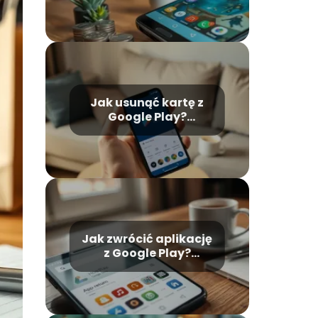
zakupach online?
Jak usunąć kartę z
Google Play?
Praktyczny
przewodnik
Jak zwrócić aplikację
z Google Play?
Przewodnik krok po
kroku