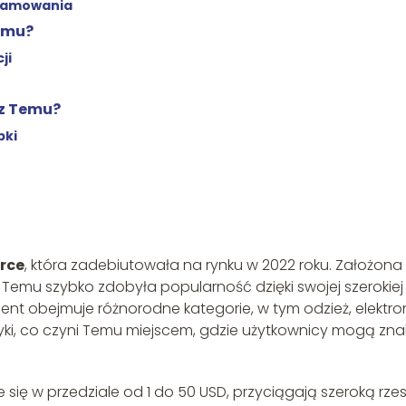
gramowania
Temu?
ji
 z Temu?
bki
rce
, która zadebiutowała na rynku w 2022 roku. Założona
Temu szybko zdobyła popularność dzięki swojej szerokiej
nt obejmuje różnorodne kategorie, w tym odzież, elektron
i, co czyni Temu miejscem, gdzie użytkownicy mogą zna
ię w przedziale od 1 do 50 USD, przyciągają szeroką rze