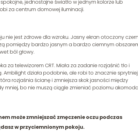
pokojne, jednostajne światło w jednym kolorze lub
obi za centrum domowej iluminacji.
ju nie jest zdrowe dla wzroku. Jasny ekran otoczony czer
skaczą pomiędzy bardzo jasnym a bardzo ciemnym obszare
wet ból głowy.
 za telewizorem CRT. Miała za zadanie rozjaśnić tło i
Ambilight działa podobnie, ale robi to znacznie sprytniej
 która rozjaśnia ścianę i zmniejsza skok jasności między
y mniej, bo nie muszą ciągle zmieniać poziomu akomodac
ranem może zmniejszać zmęczenie oczu podczas
ądasz w przyciemnionym pokoju.