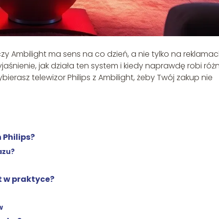
czy Ambilight ma sens na co dzień, a nie tylko na reklama
aśnienie, jak działa ten system i kiedy naprawdę robi różn
ierasz telewizor Philips z Ambilight, żeby Twój zakup nie
 Philips?
azu?
t w praktyce?
w