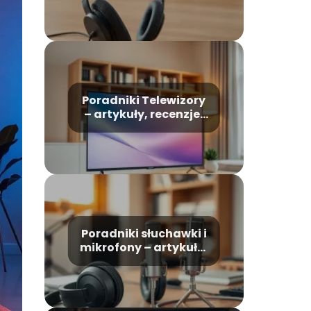
Poradniki Telewizory
– artykuły, recenzje,
rankingi
Poradniki słuchawki i
mikrofony – artykuły,
recenzje, rankingi