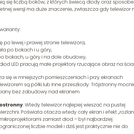
óżnią się liczbą boków, z których świecą diody oraz sposob
etnej wersji ma duże znaczenie, zwłaszcza gdy telewizor
warianty:
 po lewej i prawej stronie telewizora,
ała po bokach i u góry,
po bokach, u góry i na dole obudowy,
 diod LED pracują małe projektory rzucające obraz na ścia
za się w mniejszych pomieszczeniach i przy ekranach
ewizorem są półki lub inne przeszkody. Trójstronny mocni
 ściany bez zabudowy nad ekranem.
rostronny
. Wtedy telewizor najlepiej wieszać na pustej
erzchni. Poświata otacza wtedy cały ekran i efekt „rozlan
 mikroprojektorami zamiast diod – był najbardziej
graniczonej liczbie modeli i dziś jest praktycznie nie do