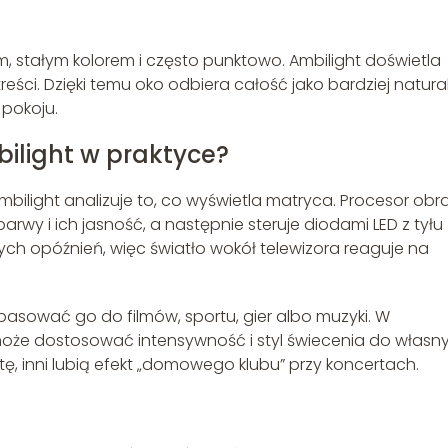
, stałym kolorem i często punktowo. Ambilight doświetla
reści. Dzięki temu oko odbiera całość jako bardziej natura
 pokoju.
bilight w praktyce?
Ambilight analizuje to, co wyświetla matryca. Procesor obr
arwy i ich jasność, a następnie steruje diodami LED z tyłu
ych opóźnień, więc światło wokół telewizora reaguje na
pasować go do filmów, sportu, gier albo muzyki. W
y może dostosować intensywność i styl świecenia do własn
tę, inni lubią efekt „domowego klubu” przy koncertach.