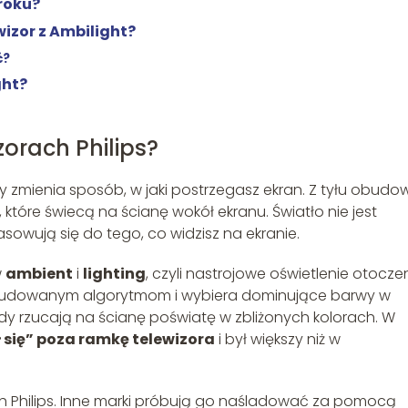
zroku?
izor z Ambilight?
ć?
ght?
zorach Philips?
tóry zmienia sposób, w jaki postrzegasz ekran. Z tyłu obudo
, które świecą na ścianę wokół ekranu. Światło nie jest
sowują się do tego, co widzisz na ekranie.
w
ambient
i
lighting
, czyli nastrojowe oświetlenie otoczen
i wbudowanym algorytmom i wybiera dominujące barwy w
y rzucają na ścianę poświatę w zbliżonych kolorach. W
 się” poza ramkę telewizora
i był większy niż w
ch Philips. Inne marki próbują go naśladować za pomocą