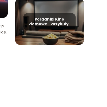
Poradniki Kino
domowe – artykuły,
ch?
recenzje, rankingi
icę.