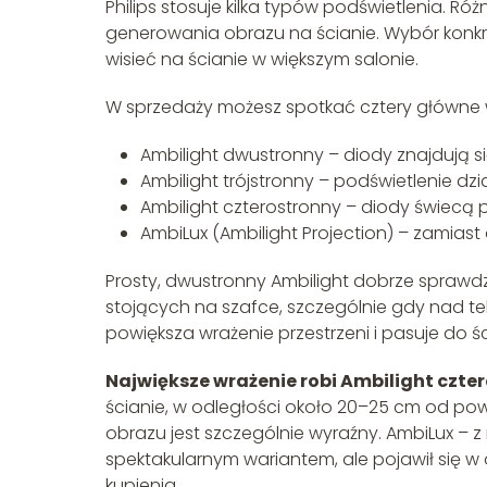
Philips stosuje kilka typów podświetlenia. R
generowania obrazu na ścianie. Wybór konkr
wisieć na ścianie w większym salonie.
W sprzedaży możesz spotkać cztery główne 
Ambilight dwustronny – diody znajdują się
Ambilight trójstronny – podświetlenie dzi
Ambilight czterostronny – diody świecą 
AmbiLux (Ambilight Projection) – zamiast
Prosty, dwustronny Ambilight dobrze sprawd
stojących na szafce, szczególnie gdy nad tel
powiększa wrażenie przestrzeni i pasuje do
Największe wrażenie robi Ambilight czte
ścianie, w odległości około 20–25 cm od powi
obrazu jest szczególnie wyraźny. AmbiLux – z
spektakularnym wariantem, ale pojawił się w o
kupienia.