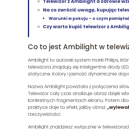
Telewizor z Ambilight a zdrowie w
Na co zwrócić uwagę, kupując telew
Warunki w pokoju – o czym pamięta
Czy warto kupić telewizor z Ambili
Co to jest Ambilight w telewi
Ambilight to autorski system marki Philips, k
telewizora znajdują się inteligentne diody LED
statyczne. Kolory i jasność dynamicznie dopa
Nazwa Ambilight powstała z połączenia słó
Telewizor cały czas analizuje obraz dzięk
konkretnych fragmentach ekranu. Potem diod
praktyce daje to efekt, jakby obraz
„wylewał
rzeczywistości.
Ambilight znajdziesz wyłącznie w telewizora