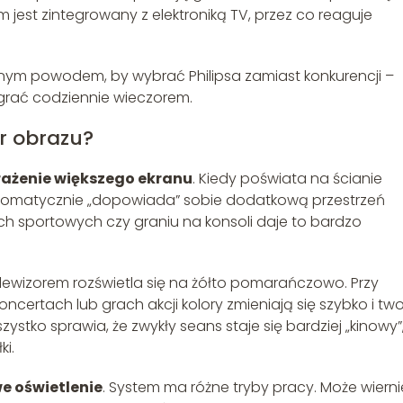
m jest zintegrowany z elektroniką TV, przez co reaguje
ównym powodem, by wybrać Philipsa zamiast konkurencji –
 grać codziennie wieczorem.
r obrazu?
ażenie większego ekranu
. Kiedy poświata na ścianie
automatycznie „dopowiada” sobie dodatkową przestrzeń
ch sportowych czy graniu na konsoli daje to bardzo
elewizorem rozświetla się na żółto pomarańczowo. Przy
ncertach lub grach akcji kolory zmieniają się szybko i tw
stko sprawia, że zwykły seans staje się bardziej „kinowy”
ki.
e oświetlenie
. System ma różne tryby pracy. Może wierni