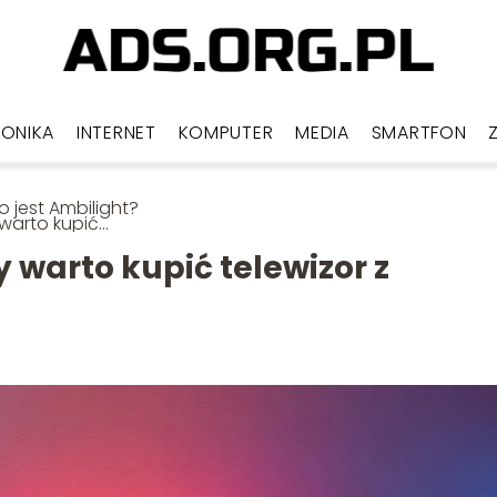
RONIKA
INTERNET
KOMPUTER
MEDIA
SMARTFON
o jest Ambilight?
warto kupić
wizor z Ambilight?
y warto kupić telewizor z