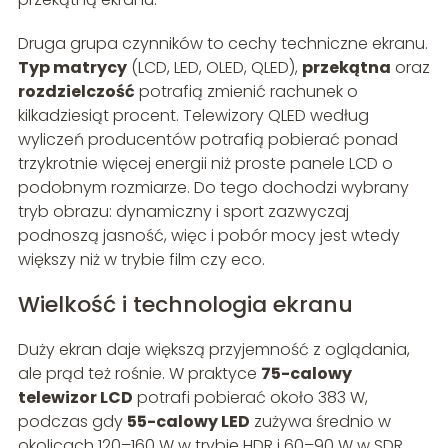
Druga grupa czynników to cechy techniczne ekranu.
Typ matrycy
(LCD, LED, OLED, QLED),
przekątna
oraz
rozdzielczość
potrafią zmienić rachunek o
kilkadziesiąt procent. Telewizory QLED według
wyliczeń producentów potrafią pobierać ponad
trzykrotnie więcej energii niż proste panele LCD o
podobnym rozmiarze. Do tego dochodzi wybrany
tryb obrazu: dynamiczny i sport zazwyczaj
podnoszą jasność, więc i pobór mocy jest wtedy
większy niż w trybie film czy eco.
Wielkość i technologia ekranu
Duży ekran daje większą przyjemność z oglądania,
ale prąd też rośnie. W praktyce
75-calowy
telewizor LCD
potrafi pobierać około 383 W,
podczas gdy
55-calowy LED
zużywa średnio w
okolicach 120–160 W w trybie HDR i 60–90 W w SDR.