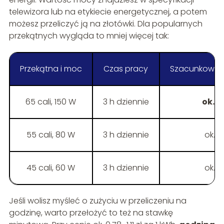
telewizora lub na etykiecie energetycznej, a potem
możesz przeliczyć ją na złotówki. Dla popularnych
przekątnych wygląda to mniej więcej tak:
Przekątna i moc
Czas pracy
Szacunkowy k
65 cali, 150 W
3 h dziennie
ok. 12
55 cali, 80 W
3 h dziennie
ok. 6
45 cali, 60 W
3 h dziennie
ok. 5
Jeśli wolisz myśleć o zużyciu w przeliczeniu na
godzinę, warto przełożyć to też na stawkę