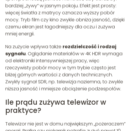
bardziej „żywy” w jasnym pokoju. Efekt jest prosty:
więcej światła z matrycy oznacza wyższy pobór
mocy. Tryb film czy kino zwykle obniża jasność, dzięki
czemu ekran jest łagodniejszy dla oczu i zużywa
mniej energii.
Na zużycie wpływa także
rozdzielczość i rodzaj
sygnału
. Oglądanie materiałów w 4K HDR wymaga
od elektroniki intensywniejszej pracy, więc
rzeczywisty pobór mocy w tym trybie często jest
bliżej górnych wartości z danych technicznych.
Zwykły sygnał SDR, np. telewizja naziemna, to zwykle
niższa jasność i mniejsze obciążenie podzespołów.
Ile prądu zużywa telewizor w
praktyce?
Telewizor nie jest w domu największym „pożeraczem”
energii. Pralka czy piekarnik potrafią zużyć nawet 10