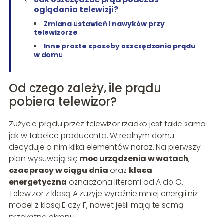
oglądania telewizji?
Zmiana ustawień i nawyków przy
telewizorze
Inne proste sposoby oszczędzania prądu
w domu
Od czego zależy, ile prądu
pobiera telewizor?
Zużycie prądu przez telewizor rzadko jest takie samo
jak w tabelce producenta. W realnym domu
decyduje o nim kilka elementów naraz. Na pierwszy
plan wysuwają się
moc urządzenia w watach
,
czas pracy w ciągu dnia
oraz
klasa
energetyczna
oznaczona literami od A do G.
Telewizor z klasą A zużyje wyraźnie mniej energii niż
model z klasą E czy F, nawet jeśli mają tę samą
przekątną ekranu.