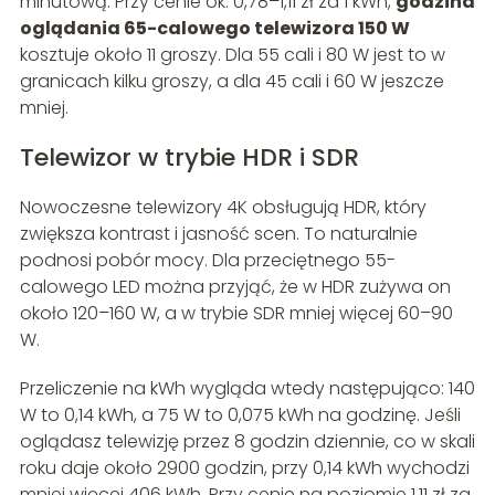
minutową. Przy cenie ok. 0,78–1,11 zł za 1 kWh,
godzina
oglądania 65-calowego telewizora 150 W
kosztuje około 11 groszy. Dla 55 cali i 80 W jest to w
granicach kilku groszy, a dla 45 cali i 60 W jeszcze
mniej.
Telewizor w trybie HDR i SDR
Nowoczesne telewizory 4K obsługują HDR, który
zwiększa kontrast i jasność scen. To naturalnie
podnosi pobór mocy. Dla przeciętnego 55-
calowego LED można przyjąć, że w HDR zużywa on
około 120–160 W, a w trybie SDR mniej więcej 60–90
W.
Przeliczenie na kWh wygląda wtedy następująco: 140
W to 0,14 kWh, a 75 W to 0,075 kWh na godzinę. Jeśli
oglądasz telewizję przez 8 godzin dziennie, co w skali
roku daje około 2900 godzin, przy 0,14 kWh wychodzi
mniej więcej 406 kWh. Przy cenie na poziomie 1,11 zł za