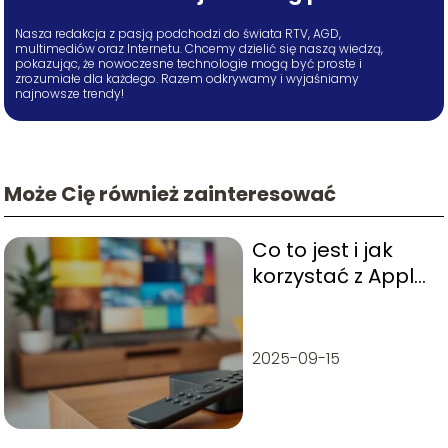
Nasza redakcja z pasją podchodzi do świata RTV, AGD,
multimediów oraz Internetu. Chcemy dzielić się naszą wiedzą,
pokazując, że nowoczesne technologie mogą być proste i
zrozumiałe dla każdego. Razem odkrywamy i wyjaśniamy
najnowsze trendy!
Może Cię również zainteresować
Co to jest i jak
korzystać z Apple
TV?
2025-09-15