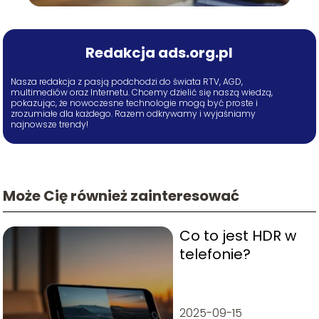
Redakcja ads.org.pl
Nasza redakcja z pasją podchodzi do świata RTV, AGD,
multimediów oraz Internetu. Chcemy dzielić się naszą wiedzą,
pokazując, że nowoczesne technologie mogą być proste i
zrozumiałe dla każdego. Razem odkrywamy i wyjaśniamy
najnowsze trendy!
Może Cię również zainteresować
Co to jest HDR w
telefonie?
2025-09-15