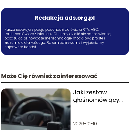
Redakcja ads.org.pl
Nasza redakcja z pasją podchodzi do świata RTV, AGD,
multimediów oraz Internetu. Chcemy dzielić się naszą wiedzą,
pokazując, że nowoczesne technologie mogą być proste i
zrozumiałe dla każdego. Razem odkrywamy i wyjaśniamy
najnowsze trendy!
Może Cię również zainteresować
Jaki zestaw
głośnomówiący
do samochodu
wybrać?
2026-01-10