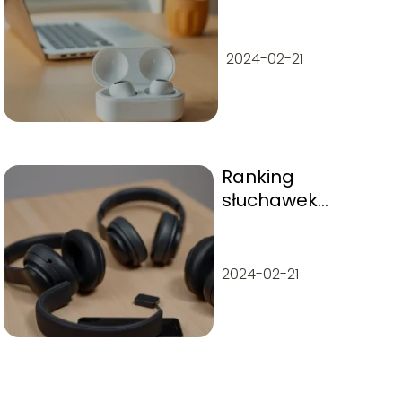
oryginalne?
2024-02-21
Ranking
słuchawek
bezprzewodowych
nausznych do 300
– najlepsze
2024-02-21
modele