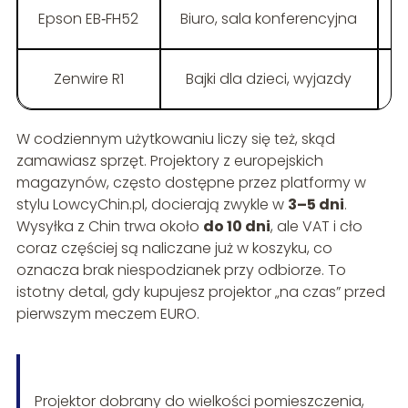
Epson EB‑FH52
Biuro, sala konferencyjna
4
Zenwire R1
Bajki dla dzieci, wyjazdy
W codziennym użytkowaniu liczy się też, skąd
zamawiasz sprzęt. Projektory z europejskich
magazynów, często dostępne przez platformy w
stylu LowcyChin.pl, docierają zwykle w
3–5 dni
.
Wysyłka z Chin trwa około
do 10 dni
, ale VAT i cło
coraz częściej są naliczane już w koszyku, co
oznacza brak niespodzianek przy odbiorze. To
istotny detal, gdy kupujesz projektor „na czas” przed
pierwszym meczem EURO.
Projektor dobrany do wielkości pomieszczenia,