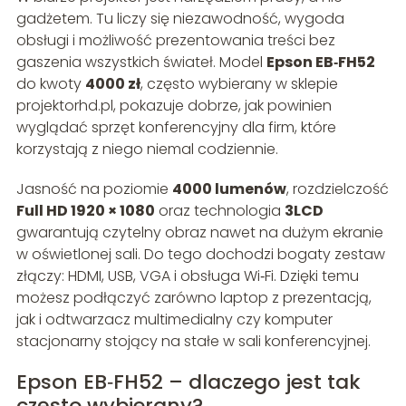
gadżetem. Tu liczy się niezawodność, wygoda
obsługi i możliwość prezentowania treści bez
gaszenia wszystkich świateł. Model
Epson EB‑FH52
do kwoty
4000 zł
, często wybierany w sklepie
projektorhd.pl, pokazuje dobrze, jak powinien
wyglądać sprzęt konferencyjny dla firm, które
korzystają z niego niemal codziennie.
Jasność na poziomie
4000 lumenów
, rozdzielczość
Full HD 1920 × 1080
oraz technologia
3LCD
gwarantują czytelny obraz nawet na dużym ekranie
w oświetlonej sali. Do tego dochodzi bogaty zestaw
złączy: HDMI, USB, VGA i obsługa Wi‑Fi. Dzięki temu
możesz podłączyć zarówno laptop z prezentacją,
jak i odtwarzacz multimedialny czy komputer
stacjonarny stojący na stałe w sali konferencyjnej.
Epson EB‑FH52 – dlaczego jest tak
często wybierany?