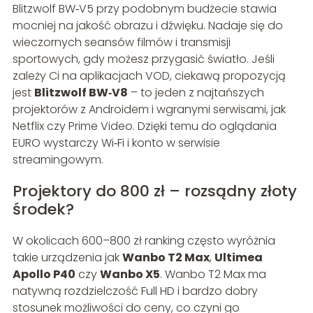
Blitzwolf BW‑V5 przy podobnym budżecie stawia
mocniej na jakość obrazu i dźwięku. Nadaje się do
wieczornych seansów filmów i transmisji
sportowych, gdy możesz przygasić światło. Jeśli
zależy Ci na aplikacjach VOD, ciekawą propozycją
jest
Blitzwolf BW‑V8
– to jeden z najtańszych
projektorów z Androidem i wgranymi serwisami, jak
Netflix czy Prime Video. Dzięki temu do oglądania
EURO wystarczy Wi‑Fi i konto w serwisie
streamingowym.
Projektory do 800 zł – rozsądny złoty
środek?
W okolicach 600–800 zł ranking często wyróżnia
takie urządzenia jak
Wanbo T2 Max
,
Ultimea
Apollo P40
czy
Wanbo X5
. Wanbo T2 Max ma
natywną rozdzielczość Full HD i bardzo dobry
stosunek możliwości do ceny, co czyni go