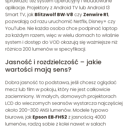
sprawdzić też system operacyjny i wbudowane
aplikacje. Projektory z Android TV lub Android 13
Smart TV, jak
Blitzwolf BW‑V8
czy
Zenwire R1
,
pozwalają od razu uruchomić Netflix, Disney+ czy
YouTube. Nie każda osoba chce podpinać laptop
za każdym razem, więc w wielu domach to właśnie
system i dostęp do VOD okazują się ważniejsze niż
różnica 200 lumenów w specyfikacji.
Jasność i rozdzielczość – jakie
wartości mają sens?
Dobra jasność to podstawa, jeśli chcesz oglądać
mecz lub film w pokoju, który nie jest całkowicie
zaciemniony. W małych, domowych projektorach
LCD do wieczornych seansów wystarcza najczęściej
około 200–300 ANSI lumenów. Modele typowo
biurowe, jak
Epson EB‑FH52
z jasnością 4000
lumenów, radzą sobie z kolei nawet w salach