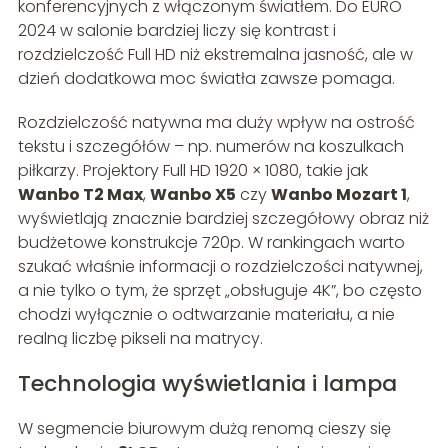
konferencyjnych z włączonym światłem. Do EURO
2024 w salonie bardziej liczy się kontrast i
rozdzielczość Full HD niż ekstremalna jasność, ale w
dzień dodatkowa moc światła zawsze pomaga.
Rozdzielczość natywna ma duży wpływ na ostrość
tekstu i szczegółów – np. numerów na koszulkach
piłkarzy. Projektory Full HD 1920 × 1080, takie jak
Wanbo T2 Max
,
Wanbo X5
czy
Wanbo Mozart 1
,
wyświetlają znacznie bardziej szczegółowy obraz niż
budżetowe konstrukcje 720p. W rankingach warto
szukać właśnie informacji o rozdzielczości natywnej,
a nie tylko o tym, że sprzęt „obsługuje 4K”, bo często
chodzi wyłącznie o odtwarzanie materiału, a nie
realną liczbę pikseli na matrycy.
Technologia wyświetlania i lampa
W segmencie biurowym dużą renomą cieszy się