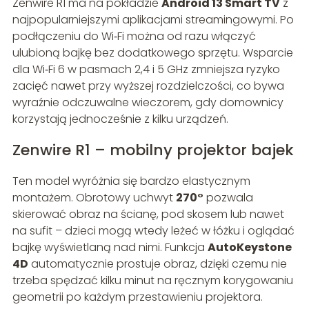
Zenwire R1 ma na pokładzie
Android 13 Smart TV
z
najpopularniejszymi aplikacjami streamingowymi. Po
podłączeniu do Wi‑Fi można od razu włączyć
ulubioną bajkę bez dodatkowego sprzętu. Wsparcie
dla Wi‑Fi 6 w pasmach 2,4 i 5 GHz zmniejsza ryzyko
zacięć nawet przy wyższej rozdzielczości, co bywa
wyraźnie odczuwalne wieczorem, gdy domownicy
korzystają jednocześnie z kilku urządzeń.
Zenwire R1 – mobilny projektor bajek
Ten model wyróżnia się bardzo elastycznym
montażem. Obrotowy uchwyt
270°
pozwala
skierować obraz na ścianę, pod skosem lub nawet
na sufit – dzieci mogą wtedy leżeć w łóżku i oglądać
bajkę wyświetlaną nad nimi. Funkcja
AutoKeystone
4D
automatycznie prostuje obraz, dzięki czemu nie
trzeba spędzać kilku minut na ręcznym korygowaniu
geometrii po każdym przestawieniu projektora.