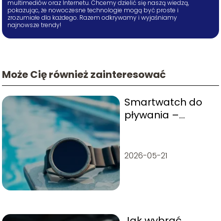
multimediów oraz Internetu. Chcemy dzielić się naszą wiedzą,
pokazując, że nowoczesne technologie mogą być proste i
zrozumiałe dla każdego. Razem odkrywamy i wyjaśniamy
najnowsze trendy!
Może Cię również zainteresować
Smartwatch do
pływania –
ranking top 10
2026-05-21
Jak wybrać