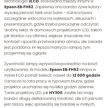
technologia
3LCD
, stosowana między innymi w
Epson EB‑FH52
. Zapewnia ona bardzo żywe kolory i
wysoką jasność bieli oraz barw – różnica bywa
szczególnie widoczna na wykresach, arkuszach i
prezentacjach, gdzie trzeba precyzyjnie odczytać
drobny tekst. W domowych projektorach LCD, takich
jak Wanbo czy Ultimea, większe znaczenie ma
kontrast i sposób przetwarzania obrazu, ale zasada
jest podobna: im lepsza matryca i lampa, tym
przyjemniej się ogląda.
Żywotność lampy wpływa bezpośrednio na koszt
użytkowania. W modelu
Epson EB‑FH52
lampa w
trybie ECO potrafi świecić nawet do
12 000 godzin
.
Oznacza to lata pracy w typowym biurze, gdzie
projektor uruchamia się na kilka godzin dziennie.
Tanie projektory LED, jak
HY300
, zwykle też mają
bardzo długą deklarowaną trwałość, ale ich jasność
jest niższa, więc sprawdzą się bardziej w małych,