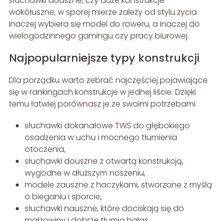
słuchawki douszne, czy duże konstrukcje
wokółuszne, w sporej mierze zależy od stylu życia.
Inaczej wybiera się model do roweru, a inaczej do
wielogodzinnego gamingu czy pracy biurowej.
Najpopularniejsze typy konstrukcji
Dla porządku warto zebrać najczęściej pojawiające
się w rankingach konstrukcje w jednej liście. Dzięki
temu łatwiej porównasz je ze swoimi potrzebami:
słuchawki dokanałowe TWS do głębokiego
osadzenia w uchu i mocnego tłumienia
otoczenia,
słuchawki douszne z otwartą konstrukcją,
wygodne w dłuższym noszeniu,
modele zauszne z haczykami, stworzone z myślą
o bieganiu i sporcie,
słuchawki nauszne, które dociskają się do
małżowiny i dobrze tłumią hałas,