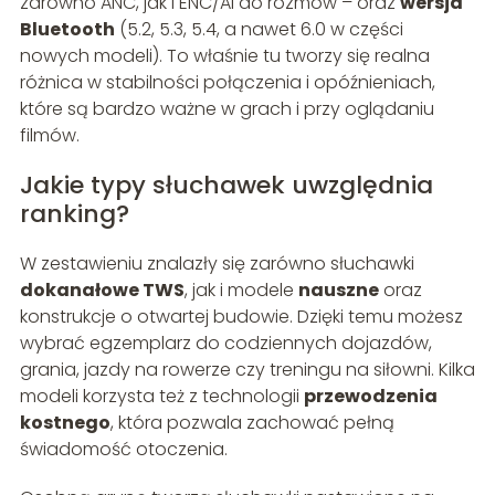
zarówno ANC, jak i ENC/AI do rozmów – oraz
wersja
Bluetooth
(5.2, 5.3, 5.4, a nawet 6.0 w części
nowych modeli). To właśnie tu tworzy się realna
różnica w stabilności połączenia i opóźnieniach,
które są bardzo ważne w grach i przy oglądaniu
filmów.
Jakie typy słuchawek uwzględnia
ranking?
W zestawieniu znalazły się zarówno słuchawki
dokanałowe TWS
, jak i modele
nauszne
oraz
konstrukcje o otwartej budowie. Dzięki temu możesz
wybrać egzemplarz do codziennych dojazdów,
grania, jazdy na rowerze czy treningu na siłowni. Kilka
modeli korzysta też z technologii
przewodzenia
kostnego
, która pozwala zachować pełną
świadomość otoczenia.