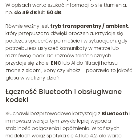
W opisach warto szukać informacji o sile tłumienia,
np.
do 49 dB
lub
50 dB
.
Równie ważny jest
tryb transparentny / ambient
,
który przepuszcza dźwięki otoczenia. Przydaje się
podczas spacerów po mieście i w sytuacjach, gdy
potrzebujesz usłyszeć komunikaty w metrze lub
rozmówcę obok. Do rozmów telefonicznych
przydaje się z kolei
ENC
lub AI do filtracji hałasu,
znane z Xiaomi, Sony czy Shokz – poprawia to jakość
głosu w wietrzny dzień.
Łączność Bluetooth i obsługiwane
kodeki
Słuchawki bezprzewodowe korzystają z
Bluetooth
i
im nowsza wersja, tym zwykle lepiej wypada
stabilność połączenia i opóźnienia. W tańszych
modelach wciąż spotyka się 4.1 lub 4.2, ale warto