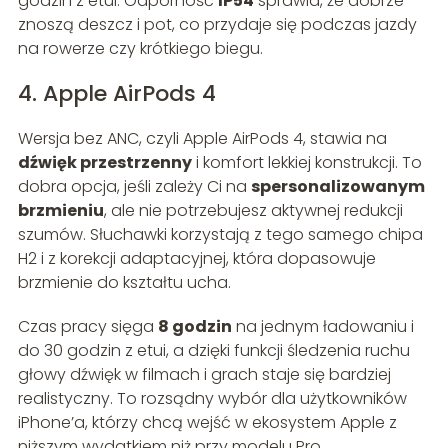
godzin z etui. Odporność
IP54
sprawia, że dobrze
znoszą deszcz i pot, co przydaje się podczas jazdy
na rowerze czy krótkiego biegu.
4. Apple AirPods 4
Wersja bez ANC, czyli Apple AirPods 4, stawia na
dźwięk przestrzenny
i komfort lekkiej konstrukcji. To
dobra opcja, jeśli zależy Ci na
spersonalizowanym
brzmieniu
, ale nie potrzebujesz aktywnej redukcji
szumów. Słuchawki korzystają z tego samego chipa
H2 i z korekcji adaptacyjnej, która dopasowuje
brzmienie do kształtu ucha.
Czas pracy sięga
8 godzin
na jednym ładowaniu i
do 30 godzin z etui, a dzięki funkcji śledzenia ruchu
głowy dźwięk w filmach i grach staje się bardziej
realistyczny. To rozsądny wybór dla użytkowników
iPhone’a, którzy chcą wejść w ekosystem Apple z
niższym wydatkiem niż przy modelu Pro.