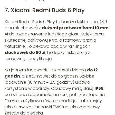
7. Xiaomi Redmi Buds 6 Play
Xiaomi Redmi Buds 6 Play to bardzo lekki model (3,6
g na słuchawkę) z
dużymi przetwornikami 10 mm
i
AI do rozpoznawania ludzkiego głosu. Dzięki temu
skuteczniej odfiltrowuje tło, a rozmowy brzmią
naturalnie. To ciekawa opcja w rankingach
słuchawek do 50 zł
, bo łączy niską cenę z
sensowną specyfikacją.
Na jednym ładowaniu słuchawki działają
do 12
godzin
, a z etui nawet do 55 godzin. Szybkie
ładowanie (10 minut = 2,5 godziny) ułatwia
korzystanie w podróży. Obudowy mają klasę
IP55
,
co oznacza odporność na kurz, pot i zachlapania.
Dla wielu użytkowników ten model jest atrakcyjny
jako pierwsze słuchawki TWS lub jako zapasowy
zestaw do plecaka.