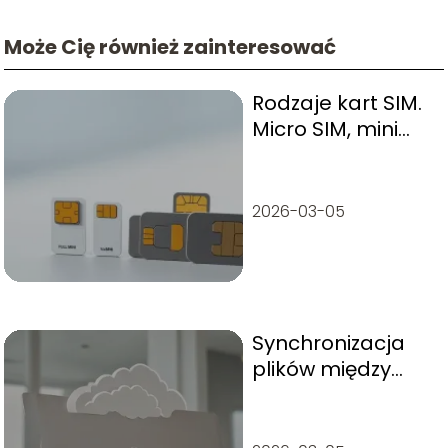
Może Cię również zainteresować
Rodzaje kart SIM.
Micro SIM, mini
SIM, eSIM, nano
SIM
2026-03-05
Synchronizacja
plików między
komputerem a
chmurą – co
warto wiedzieć