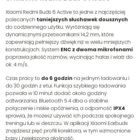
Xiaomi Redmi Buds 6 Active to jedne z najczęściej
polecanych
taniej­szych słuchawek dousznych
do codziennego użytku. Wyróżniają się
dynamicznymi przetwornikami 14,2 mm, które
zapewniają pełniejszy dźwięk niż w wielu mniejszych
konstrukcjach. System
ENC z dwoma mikrofonami
poprawia jakość rozmów, wycinając hałas i wiatr do
ok. 4 m/s.
Czas pracy to
do 6 godzin
na jednym ładowaniu i
do 30 godzin z etui. Funkcja szybkiego ładowania
pozwala w 10 minut dodać około godziny
odtwarzania. Bluetooth 5.4 dba o stabilne
połączenie i niskie opóźnienia, a odporność
IPX4
sprawia, że możesz używać ich podczas spokojnego
treningu lub w deszczu. W aplikacji Xiaomi Earbuds
znajdziesz pięć profili korektora, w tym wzmocnione
basy i zwiększoną głośność.