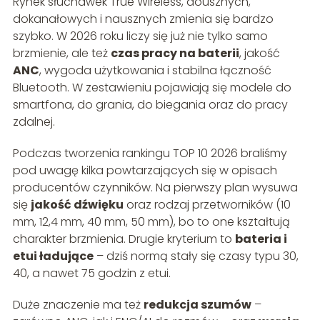
Rynek słuchawek True Wireless, dousznych,
dokanałowych i nausznych zmienia się bardzo
szybko. W 2026 roku liczy się już nie tylko samo
brzmienie, ale też
czas pracy na baterii
, jakość
ANC
, wygoda użytkowania i stabilna łączność
Bluetooth. W zestawieniu pojawiają się modele do
smartfona, do grania, do biegania oraz do pracy
zdalnej.
Podczas tworzenia rankingu TOP 10 2026 braliśmy
pod uwagę kilka powtarzających się w opisach
producentów czynników. Na pierwszy plan wysuwa
się
jakość dźwięku
oraz rodzaj przetworników (10
mm, 12,4 mm, 40 mm, 50 mm), bo to one kształtują
charakter brzmienia. Drugie kryterium to
bateria i
etui ładujące
– dziś normą stały się czasy typu 30,
40, a nawet 75 godzin z etui.
Duże znaczenie ma też
redukcja szumów
–