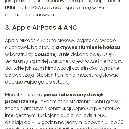
jest prawie puste. Słuchawki mają klasę odporności
IP54
, a etui IPX2, co rzadko spotyka się w tym
segmencie cenowym.
3. Apple AirPods 4 ANC
Apple AirPods 4 ANC to ciekawy wyjątek w świecie
słuchawek, bo oferują
aktywne tłumienie hałasu
w konstrukcji
dousznej
, a nie dokanałowej. Dzięki
temu uszy są mniej „zatkane”, a jednocześnie hałasy
tła, takie jak szum klimatyzacji czy silników, wyraźnie
się wyciszają. Stopień tłumienia możesz regulować,
dopasowując go do sytuacji.
Model zapewnia
personalizowany dźwięk
przestrzenny
i dynamiczne śledzenie ruchu głowy,
znane z droższych konstrukcji Apple. Chip H2 steruje
inteligentnymi funkcjami audio. AirPods 4 ANC
działają do 4–5 godzin na jednym ładowaniu i do 30