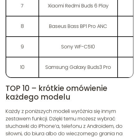
7
Xiaomi Redmi Buds 6 Play
8
Baseus Bass BP1 Pro ANC
9
Sony WF-C510
10
Samsung Galaxy Buds3 Pro
I
TOP 10 – krótkie omówienie
każdego modelu
Każdy z poniższych modeli wyróżnia się innym
zestawem funkcji. Dzięki temu możesz wybrać
słuchawki do iPhone’a, telefonu z Androidem, do
siłowni, do biura albo do wieczornego grania na