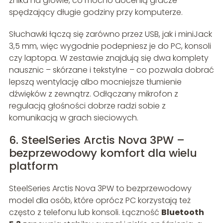
znika na głowie, co mocno docenią gracze
spędzający długie godziny przy komputerze.
Słuchawki łączą się zarówno przez USB, jak i miniJack
3,5 mm, więc wygodnie podepniesz je do PC, konsoli
czy laptopa. W zestawie znajdują się dwa komplety
nausznic – skórzane i tekstylne – co pozwala dobrać
lepszą wentylację albo mocniejsze tłumienie
dźwięków z zewnątrz. Odłączany mikrofon z
regulacją głośności dobrze radzi sobie z
komunikacją w grach sieciowych.
6. SteelSeries Arctis Nova 3PW –
bezprzewodowy komfort dla wielu
platform
SteelSeries Arctis Nova 3PW to bezprzewodowy
model dla osób, które oprócz PC korzystają też
często z telefonu lub konsoli. Łączność
Bluetooth