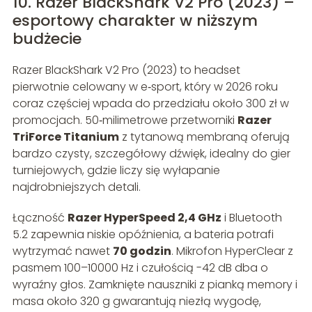
10. Razer BlackShark V2 Pro (2023) –
esportowy charakter w niższym
budżecie
Razer BlackShark V2 Pro (2023) to headset
pierwotnie celowany w e‑sport, który w 2026 roku
coraz częściej wpada do przedziału około 300 zł w
promocjach. 50‑milimetrowe przetworniki
Razer
TriForce Titanium
z tytanową membraną oferują
bardzo czysty, szczegółowy dźwięk, idealny do gier
turniejowych, gdzie liczy się wyłapanie
najdrobniejszych detali.
Łączność
Razer HyperSpeed 2,4 GHz
i Bluetooth
5.2 zapewnia niskie opóźnienia, a bateria potrafi
wytrzymać nawet
70 godzin
. Mikrofon HyperClear z
pasmem 100–10000 Hz i czułością -42 dB dba o
wyraźny głos. Zamknięte nauszniki z pianką memory i
masa około 320 g gwarantują niezłą wygodę,