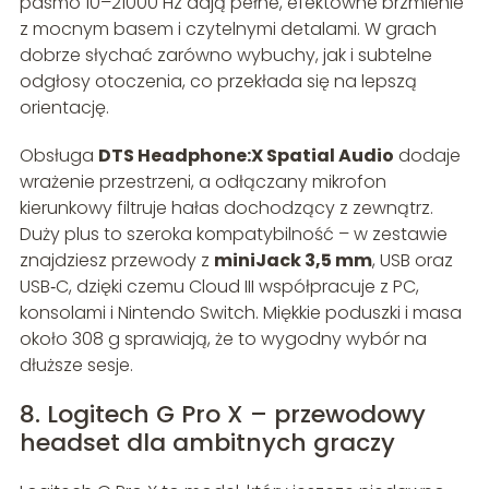
pasmo 10–21000 Hz dają pełne, efektowne brzmienie
z mocnym basem i czytelnymi detalami. W grach
dobrze słychać zarówno wybuchy, jak i subtelne
odgłosy otoczenia, co przekłada się na lepszą
orientację.
Obsługa
DTS Headphone:X Spatial Audio
dodaje
wrażenie przestrzeni, a odłączany mikrofon
kierunkowy filtruje hałas dochodzący z zewnątrz.
Duży plus to szeroka kompatybilność – w zestawie
znajdziesz przewody z
miniJack 3,5 mm
, USB oraz
USB‑C, dzięki czemu Cloud III współpracuje z PC,
konsolami i Nintendo Switch. Miękkie poduszki i masa
około 308 g sprawiają, że to wygodny wybór na
dłuższe sesje.
8. Logitech G Pro X – przewodowy
headset dla ambitnych graczy