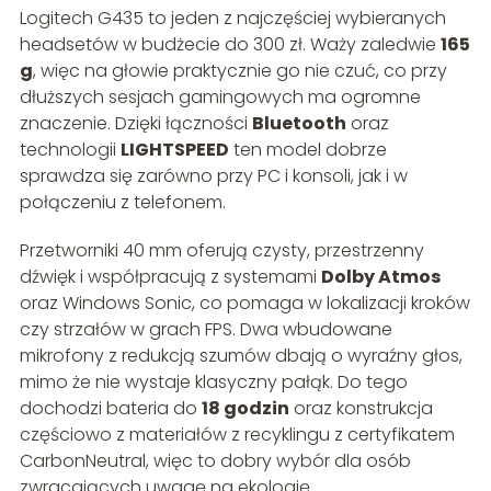
Logitech G435 to jeden z najczęściej wybieranych
headsetów w budżecie do 300 zł. Waży zaledwie
165
g
, więc na głowie praktycznie go nie czuć, co przy
dłuższych sesjach gamingowych ma ogromne
znaczenie. Dzięki łączności
Bluetooth
oraz
technologii
LIGHTSPEED
ten model dobrze
sprawdza się zarówno przy PC i konsoli, jak i w
połączeniu z telefonem.
Przetworniki 40 mm oferują czysty, przestrzenny
dźwięk i współpracują z systemami
Dolby Atmos
oraz Windows Sonic, co pomaga w lokalizacji kroków
czy strzałów w grach FPS. Dwa wbudowane
mikrofony z redukcją szumów dbają o wyraźny głos,
mimo że nie wystaje klasyczny pałąk. Do tego
dochodzi bateria do
18 godzin
oraz konstrukcja
częściowo z materiałów z recyklingu z certyfikatem
CarbonNeutral, więc to dobry wybór dla osób
zwracających uwagę na ekologię.