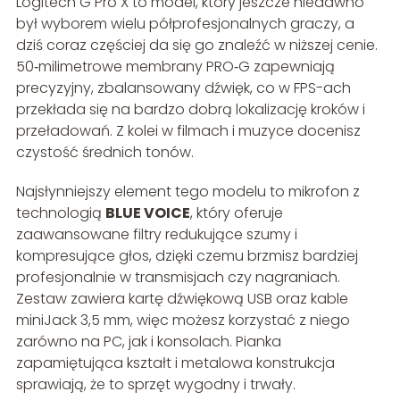
Logitech G Pro X to model, który jeszcze niedawno
był wyborem wielu półprofesjonalnych graczy, a
dziś coraz częściej da się go znaleźć w niższej cenie.
50‑milimetrowe membrany PRO‑G zapewniają
precyzyjny, zbalansowany dźwięk, co w FPS-ach
przekłada się na bardzo dobrą lokalizację kroków i
przeładowań. Z kolei w filmach i muzyce docenisz
czystość średnich tonów.
Najsłynniejszy element tego modelu to mikrofon z
technologią
BLUE VOICE
, który oferuje
zaawansowane filtry redukujące szumy i
kompresujące głos, dzięki czemu brzmisz bardziej
profesjonalnie w transmisjach czy nagraniach.
Zestaw zawiera kartę dźwiękową USB oraz kable
miniJack 3,5 mm, więc możesz korzystać z niego
zarówno na PC, jak i konsolach. Pianka
zapamiętująca kształt i metalowa konstrukcja
sprawiają, że to sprzęt wygodny i trwały.