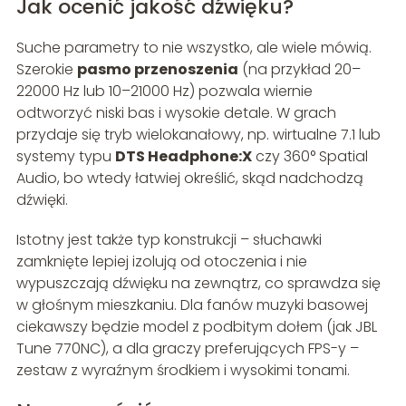
Jak ocenić jakość dźwięku?
Suche parametry to nie wszystko, ale wiele mówią.
Szerokie
pasmo przenoszenia
(na przykład 20–
22000 Hz lub 10–21000 Hz) pozwala wiernie
odtworzyć niski bas i wysokie detale. W grach
przydaje się tryb wielokanałowy, np. wirtualne 7.1 lub
systemy typu
DTS Headphone:X
czy 360° Spatial
Audio, bo wtedy łatwiej określić, skąd nadchodzą
dźwięki.
Istotny jest także typ konstrukcji – słuchawki
zamknięte lepiej izolują od otoczenia i nie
wypuszczają dźwięku na zewnątrz, co sprawdza się
w głośnym mieszkaniu. Dla fanów muzyki basowej
ciekawszy będzie model z podbitym dołem (jak JBL
Tune 770NC), a dla graczy preferujących FPS-y –
zestaw z wyraźnym środkiem i wysokimi tonami.