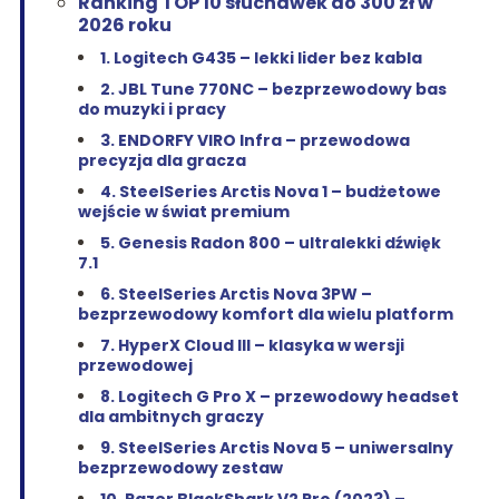
Ranking TOP 10 słuchawek do 300 zł w
2026 roku
1. Logitech G435 – lekki lider bez kabla
2. JBL Tune 770NC – bezprzewodowy bas
do muzyki i pracy
3. ENDORFY VIRO Infra – przewodowa
precyzja dla gracza
4. SteelSeries Arctis Nova 1 – budżetowe
wejście w świat premium
5. Genesis Radon 800 – ultralekki dźwięk
7.1
6. SteelSeries Arctis Nova 3PW –
bezprzewodowy komfort dla wielu platform
7. HyperX Cloud III – klasyka w wersji
przewodowej
8. Logitech G Pro X – przewodowy headset
dla ambitnych graczy
9. SteelSeries Arctis Nova 5 – uniwersalny
bezprzewodowy zestaw