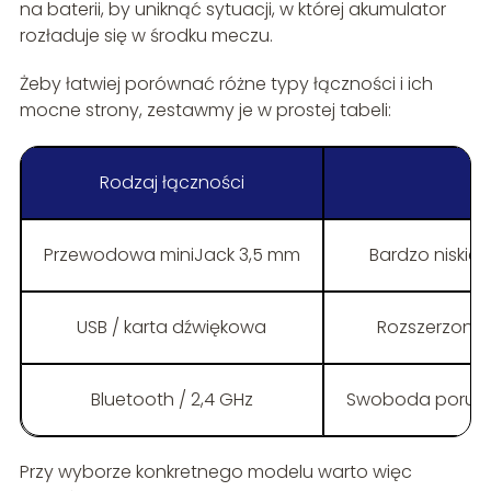
na baterii, by uniknąć sytuacji, w której akumulator
rozładuje się w środku meczu.
Żeby łatwiej porównać różne typy łączności i ich
mocne strony, zestawmy je w prostej tabeli:
Rodzaj łączności
Na
Przewodowa miniJack 3,5 mm
Bardzo niskie
USB / karta dźwiękowa
Rozszerzone fu
Bluetooth / 2,4 GHz
Swoboda porusza
Przy wyborze konkretnego modelu warto więc