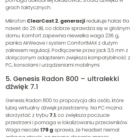
pomaga dokładniej lokalizować źródła dźwięku w
grach taktycznych.
Mikrofon
ClearCast 2. generacji
redukuje hałas tła
nawet do 25 dB, co dobrze sprawdza się w głośnym
domu. Komfort zapewnia niewielka waga 236 g,
pianka AirWeave i system ComfortMAX z dużym
zakresem regulacji. Podłączenie przez jack 3,5 mm z
dołączonym adapterem zwiększa kompatybilność z
PC, konsolami i urządzeniami mobilnymi.
5. Genesis Radon 800 – ultralekki
dźwięk 7.1
Genesis Radon 800 to propozycja dla osób, które
lubią wirtualny dźwięk przestrzenny. Na PC można
skorzystać z trybu
7.1
, co zwiększa poczucie
przestrzeni i pomaga w lokalizowaniu przeciwników.
Waga niecałe
179 g
sprawia, że headset niemal