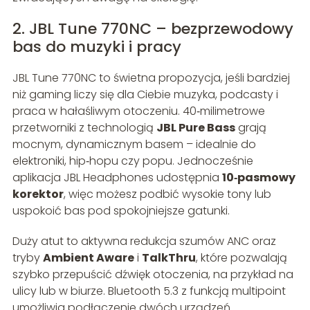
2. JBL Tune 770NC – bezprzewodowy
bas do muzyki i pracy
JBL Tune 770NC to świetna propozycja, jeśli bardziej
niż gaming liczy się dla Ciebie muzyka, podcasty i
praca w hałaśliwym otoczeniu. 40‑milimetrowe
przetworniki z technologią
JBL Pure Bass
grają
mocnym, dynamicznym basem – idealnie do
elektroniki, hip‑hopu czy popu. Jednocześnie
aplikacja JBL Headphones udostępnia
10‑pasmowy
korektor
, więc możesz podbić wysokie tony lub
uspokoić bas pod spokojniejsze gatunki.
Duży atut to aktywna redukcja szumów ANC oraz
tryby
Ambient Aware
i
TalkThru
, które pozwalają
szybko przepuścić dźwięk otoczenia, na przykład na
ulicy lub w biurze. Bluetooth 5.3 z funkcją multipoint
umożliwia podłączenie dwóch urządzeń