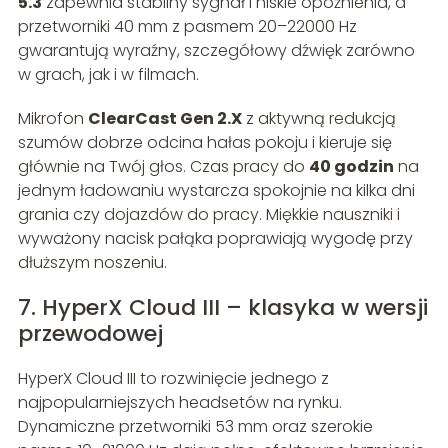
5.3
zapewnia stabilny sygnał i niskie opóźnienia, a
przetworniki 40 mm z pasmem 20–22000 Hz
gwarantują wyraźny, szczegółowy dźwięk zarówno
w grach, jak i w filmach.
Mikrofon
ClearCast Gen 2.X
z aktywną redukcją
szumów dobrze odcina hałas pokoju i kieruje się
głównie na Twój głos. Czas pracy do
40 godzin
na
jednym ładowaniu wystarcza spokojnie na kilka dni
grania czy dojazdów do pracy. Miękkie nauszniki i
wyważony nacisk pałąka poprawiają wygodę przy
dłuższym noszeniu.
7. HyperX Cloud III – klasyka w wersji
przewodowej
HyperX Cloud III to rozwinięcie jednego z
najpopularniejszych headsetów na rynku.
Dynamiczne przetworniki 53 mm oraz szerokie