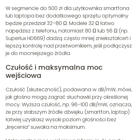
W segmencie do 500 zł dla użytkownika smartfona
lub laptopa bez dodatkowego sprzętu optymalny
będzie przedział 32–80 Ω. Modele 32 Ω łatwo
napędzisz z telefonu, natomiast 80 Ω lub 56 Ω (np.
Superlux HD669) dadzą często mniej zniekształceń i
lepszą kontrolę nad przetwornikiem, jeśli podłączysz
je do mocniejszego źródła.
Czułość i maksymalna moc
wejściowa
Czułość (skuteczność), podawana w dB/mW, mówi,
jak głośno mogą zagrać słuchawki przy określonej
mocy. Wyższa czułość, np. 96–100 dB/mW, oznacza,
że przy słabszym źródle dźwięku (smartfon, laptop)
łatwiej uzyskasz wysoki poziom głośności bez
„kręcenia” suwaka na maksimum.