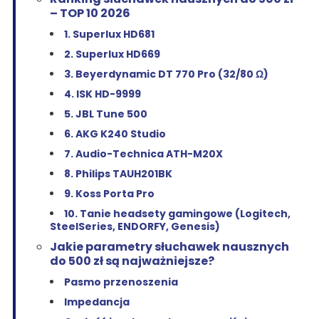
– TOP 10 2026
1. Superlux HD681
2. Superlux HD669
3. Beyerdynamic DT 770 Pro (32/80 Ω)
4. ISK HD-9999
5. JBL Tune 500
6. AKG K240 Studio
7. Audio-Technica ATH-M20X
8. Philips TAUH201BK
9. Koss Porta Pro
10. Tanie headsety gamingowe (Logitech,
SteelSeries, ENDORFY, Genesis)
Jakie parametry słuchawek nausznych
do 500 zł są najważniejsze?
Pasmo przenoszenia
Impedancja