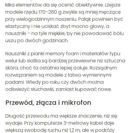
kilka elementów da się ocenić obiektywnie. Lżejsze
modele rzędu 170–260 g zwykle są mniej męczące
przy wielogodzinnym noszeniu. Pałąk powinien być
elastyczny i nie uciskać zbyt mocno głowy, a
nauszniki – na tyle miękkie, by nie powodować bólu
uszu po dwóch godzinach.
Nauszniki z pianki memory foam i materiałów typu
welur lub siatka są bardziej przewiewne niż sztuczna
skóra, choć ta ostatnia lepiej izoluje. Rozsądnym
rozwiązaniem są modele z łatwo wymiennymi
padami. Wtedy po roku czy dwóch można
odświeżyć słuchawki, zamiast kupować nowe.
Przewód, złącza i mikrofon
Długość przewodu ma większe znaczenie, niż się
wydaje. Przy komputerze 3-metrowy kabel daje
większą swobodę ruchu niż 1,2 m, ale w podróży