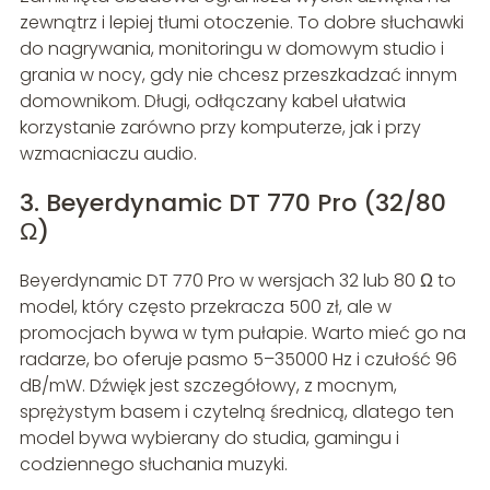
zewnątrz i lepiej tłumi otoczenie. To dobre słuchawki
do nagrywania, monitoringu w domowym studio i
grania w nocy, gdy nie chcesz przeszkadzać innym
domownikom. Długi, odłączany kabel ułatwia
korzystanie zarówno przy komputerze, jak i przy
wzmacniaczu audio.
3. Beyerdynamic DT 770 Pro (32/80
Ω)
Beyerdynamic DT 770 Pro w wersjach 32 lub 80 Ω to
model, który często przekracza 500 zł, ale w
promocjach bywa w tym pułapie. Warto mieć go na
radarze, bo oferuje pasmo 5–35000 Hz i czułość 96
dB/mW. Dźwięk jest szczegółowy, z mocnym,
sprężystym basem i czytelną średnicą, dlatego ten
model bywa wybierany do studia, gamingu i
codziennego słuchania muzyki.