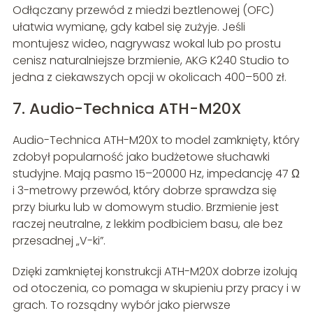
Odłączany przewód z miedzi beztlenowej (OFC)
ułatwia wymianę, gdy kabel się zużyje. Jeśli
montujesz wideo, nagrywasz wokal lub po prostu
cenisz naturalniejsze brzmienie, AKG K240 Studio to
jedna z ciekawszych opcji w okolicach 400–500 zł.
7. Audio-Technica ATH-M20X
Audio-Technica ATH-M20X to model zamknięty, który
zdobył popularność jako budżetowe słuchawki
studyjne. Mają pasmo 15–20000 Hz, impedancję 47 Ω
i 3-metrowy przewód, który dobrze sprawdza się
przy biurku lub w domowym studio. Brzmienie jest
raczej neutralne, z lekkim podbiciem basu, ale bez
przesadnej „V-ki”.
Dzięki zamkniętej konstrukcji ATH-M20X dobrze izolują
od otoczenia, co pomaga w skupieniu przy pracy i w
grach. To rozsądny wybór jako pierwsze