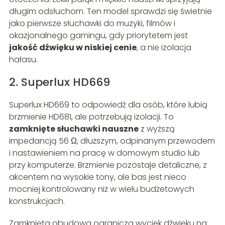
długim odsłuchom. Ten model sprawdzi się świetnie
jako pierwsze słuchawki do muzyki, filmów i
okazjonalnego gamingu, gdy priorytetem jest
jakość dźwięku w niskiej cenie
, a nie izolacja
hałasu.
2. Superlux HD669
Superlux HD669 to odpowiedź dla osób, które lubią
brzmienie HD681, ale potrzebują izolacji. To
zamknięte słuchawki nauszne
z wyższą
impedancją 56 Ω, dłuższym, odpinanym przewodem
i nastawieniem na pracę w domowym studio lub
przy komputerze. Brzmienie pozostaje detaliczne, z
akcentem na wysokie tony, ale bas jest nieco
mocniej kontrolowany niż w wielu budżetowych
konstrukcjach.
Zamknięta obudowa ogranicza wyciek dźwięku na