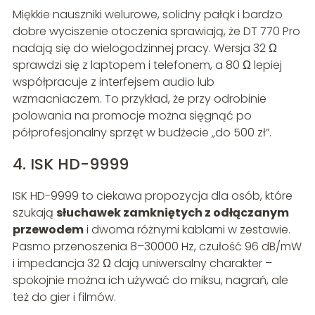
Miękkie nauszniki welurowe, solidny pałąk i bardzo
dobre wyciszenie otoczenia sprawiają, że DT 770 Pro
nadają się do wielogodzinnej pracy. Wersja 32 Ω
sprawdzi się z laptopem i telefonem, a 80 Ω lepiej
współpracuje z interfejsem audio lub
wzmacniaczem. To przykład, że przy odrobinie
polowania na promocje można sięgnąć po
półprofesjonalny sprzęt w budżecie „do 500 zł”.
4. ISK HD-9999
ISK HD-9999 to ciekawa propozycja dla osób, które
szukają
słuchawek zamkniętych z odłączanym
przewodem
i dwoma różnymi kablami w zestawie.
Pasmo przenoszenia 8–30000 Hz, czułość 96 dB/mW
i impedancja 32 Ω dają uniwersalny charakter –
spokojnie można ich używać do miksu, nagrań, ale
też do gier i filmów.