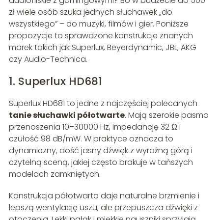
audiofilskie z gamingowymi? Bo w budżecie do 500
zł wiele osób szuka jednych słuchawek „do
wszystkiego” – do muzyki, filmów i gier. Poniższe
propozycje to sprawdzone konstrukcje znanych
marek takich jak Superlux, Beyerdynamic, JBL, AKG
czy Audio-Technica.
1. Superlux HD681
Superlux HD681 to jedne z najczęściej polecanych
tanie słuchawki półotwarte
. Mają szerokie pasmo
przenoszenia 10–30000 Hz, impedancję 32 Ω i
czułość 98 dB/mW. W praktyce oznacza to
dynamiczny, dość jasny dźwięk z wyraźną górą i
czytelną sceną, jakiej często brakuje w tańszych
modelach zamkniętych.
Konstrukcja półotwarta daje naturalne brzmienie i
lepszą wentylację uszu, ale przepuszcza dźwięki z
otoczenia. Lekki pałąk i miękkie nauszniki sprzyjają