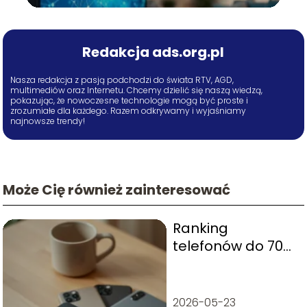
Redakcja ads.org.pl
Nasza redakcja z pasją podchodzi do świata RTV, AGD,
multimediów oraz Internetu. Chcemy dzielić się naszą wiedzą,
pokazując, że nowoczesne technologie mogą być proste i
zrozumiałe dla każdego. Razem odkrywamy i wyjaśniamy
najnowsze trendy!
Może Cię również zainteresować
Ranking
telefonów do 700
zł: top 10 modeli,
które warto kupić
2026-05-23