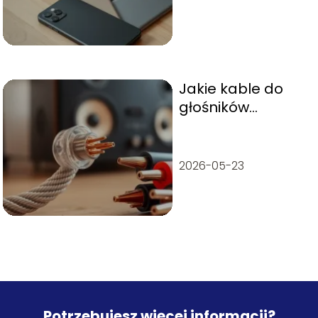
Jakie kable do
głośników
wybrać?
Praktyczny
przewodnik
2026-05-23
Potrzebujesz więcej informacji?