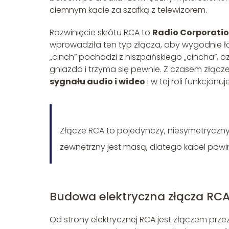
ciemnym kącie za szafką z telewizorem.
Rozwinięcie skrótu RCA to
Radio Corporatio
wprowadziła ten typ złącza, aby wygodnie
„cinch” pochodzi z hiszpańskiego „cincha”, 
gniazdo i trzyma się pewnie. Z czasem złą
sygnału audio i wideo
i w tej roli funkcjon
Złącze RCA to pojedynczy, niesymetryczny 
zewnętrzny jest masą, dlatego kabel pow
Budowa elektryczna złącza RC
Od strony elektrycznej RCA jest złączem pr