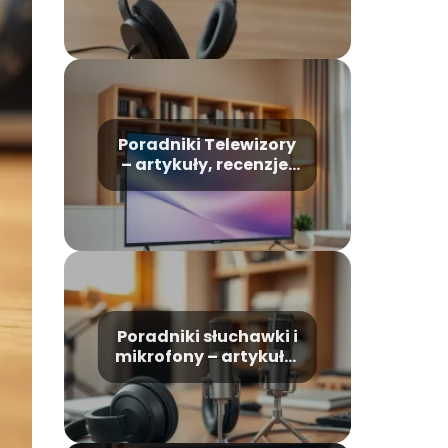
Poradniki Telewizory
– artykuły, recenzje,
rankingi
Poradniki słuchawki i
mikrofony – artykuły,
recenzje, rankingi