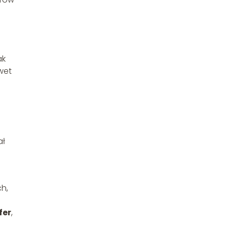
ak
wet
ał
h,
fer
,
.