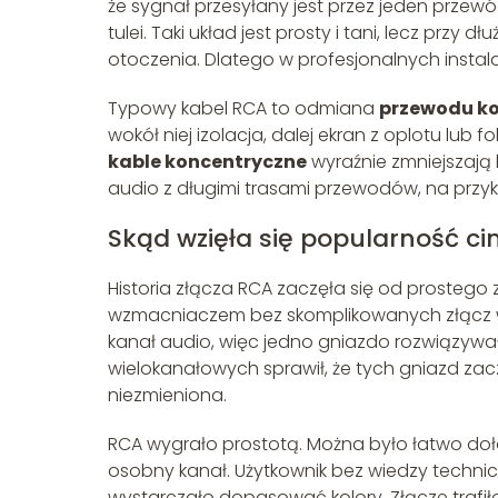
że sygnał przesyłany jest przez jeden przew
tulei. Taki układ jest prosty i tani, lecz pr
otoczenia. Dlatego w profesjonalnych instala
Typowy kabel RCA to odmiana
przewodu k
wokół niej izolacja, dalej ekran z oplotu lub 
kable koncentryczne
wyraźnie zmniejszają 
audio z długimi trasami przewodów, na przy
Skąd wzięła się popularność ci
Historia złącza RCA zaczęła się od prosteg
wzmacniaczem bez skomplikowanych złącz wi
kanał audio, więc jedno gniazdo rozwiązywał
wielokanałowych sprawił, że tych gniazd za
niezmieniona.
RCA wygrało prostotą. Można było łatwo doł
osobny kanał. Użytkownik bez wiedzy technic
wystarczało dopasować kolory. Złącze trafi