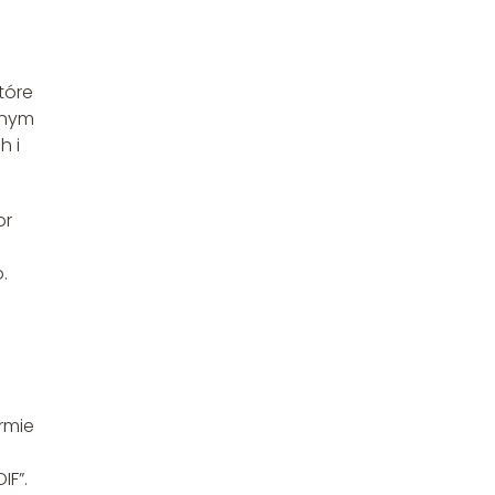
które
dnym
h i
or
.
rmie
IF”.