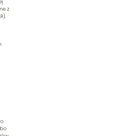
ej
zne z
R).
h
ło
 bo
erów