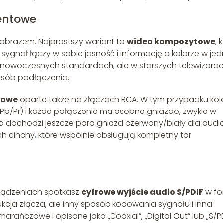
entowe
 z obrazem. Najprostszy wariant to
wideo kompozytowe
, 
 sygnał łączy w sobie jasność i informację o kolorze w je
 w nowoczesnych standardach, ale w starszych telewizorac
sób podłączenia.
towe
oparte także na złączach RCA. W tym przypadku kol
Y/Pb/Pr) i każde połączenie ma osobne gniazdo, zwykle w
tego dochodzi jeszcze para gniazd czerwony/biały dla audio
h cinchy, które wspólnie obsługują kompletny tor
rządzeniach spotkasz
cyfrowe wyjście audio S/PDIF
w fo
ukcja złącza, ale inny sposób kodowania sygnału i inna
marańczowe i opisane jako „Coaxial”, „Digital Out” lub „S/PD