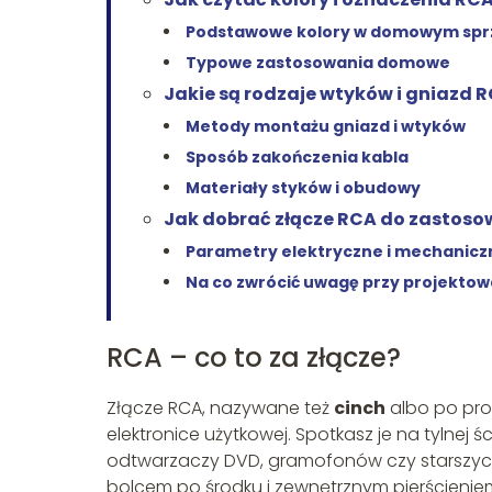
Podstawowe kolory w domowym spr
Typowe zastosowania domowe
Jakie są rodzaje wtyków i gniazd 
Metody montażu gniazd i wtyków
Sposób zakończenia kabla
Materiały styków i obudowy
Jak dobrać złącze RCA do zastoso
Parametry elektryczne i mechanicz
Na co zwrócić uwagę przy projektowa
RCA – co to za złącze?
Złącze RCA, nazywane też
cinch
albo po pr
elektronice użytkowej. Spotkasz je na tylne
odtwarzaczy DVD, gramofonów czy starszych 
bolcem po środku i zewnętrznym pierścieniem