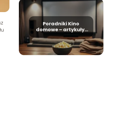
sz
Poradniki Kino
domowe – artykuły,
łu
recenzje, rankingi