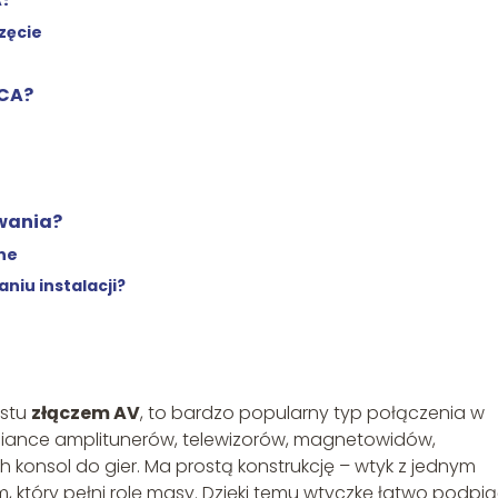
zęcie
RCA?
wania?
ne
niu instalacji?
ostu
złączem AV
, to bardzo popularny typ połączenia w
j ściance amplitunerów, telewizorów, magnetowidów,
konsol do gier. Ma prostą konstrukcję – wtyk z jednym
, który pełni rolę masy. Dzięki temu wtyczkę łatwo podpi