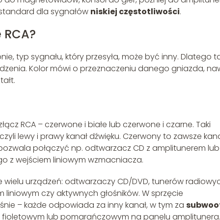
y standard dla sygnałów
niskiej częstotliwości
.
e RCA?
 typ sygnału, który przesyła, może być inny. Dlatego t
dzenia. Kolor mówi o przeznaczeniu danego gniazda, na
ałt.
łącz RCA – czerwone i białe lub czerwone i czarne. Taki
 czyli lewy i prawy kanał dźwięku. Czerwony to zawsze kan
ara pozwala połączyć np. odtwarzacz CD z amplitunerem lub
o z wejściem liniowym wzmacniacza.
nce wielu urządzeń: odtwarzaczy CD/DVD, tunerów radiowyc
 liniowym czy aktywnych głośników. W sprzęcie
rośnie – każde odpowiada za inny kanał, w tym za
subwoo
ze fioletowym lub pomarańczowym na panelu amplitunera