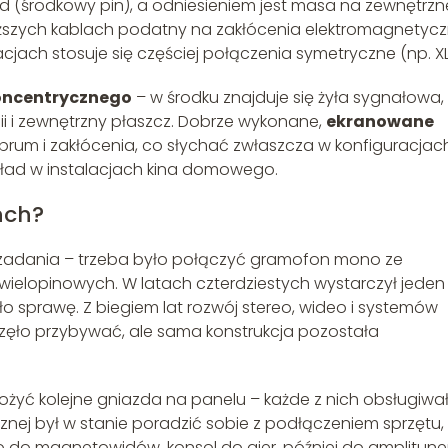
ód (środkowy pin), a odniesieniem jest masa na zewnętrzn
zy dłuższych kablach podatny na zakłócenia elektromagnetyc
cjach stosuje się częściej połączenia symetryczne (np. XL
oncentrycznego
– w środku znajduje się żyła sygnałowa,
folii i zewnętrzny płaszcz. Dobrze wykonane,
ekranowane
brum i zakłócenia, co słychać zwłaszcza w konfiguracjac
kład w instalacjach kina domowego.
nch?
o zadania – trzeba było połączyć gramofon mono ze
elopinowych. W latach czterdziestych wystarczył jeden
o sprawę. Z biegiem lat rozwój stereo, wideo i systemów
częło przybywać, ale sama konstrukcja pozostała
ożyć kolejne gniazda na panelu – każde z nich obsługiwa
znej był w stanie poradzić sobie z podłączeniem sprzętu,
ło do magnetowidów, konsol do gier, później do amplitun