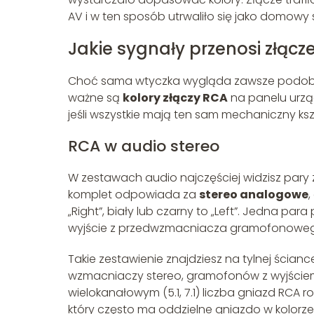
AV i w ten sposób utrwaliło się jako domow
Jakie sygnały przenosi złącz
Choć sama wtyczka wygląda zawsze podobnie,
ważne są
kolory złączy RCA
na panelu urzą
jeśli wszystkie mają ten sam mechaniczny kszt
RCA w audio stereo
W zestawach audio najczęściej widzisz pary z
komplet odpowiada za
stereo analogowe
,
„Right”, biały lub czarny to „Left”. Jedna p
wyjście z przedwzmacniacza gramofonoweg
Takie zestawienie znajdziesz na tylnej ścia
wzmacniaczy stereo, gramofonów z wyjściem
wielokanałowym (5.1, 7.1) liczba gniazd RCA 
który często ma oddzielne gniazdo w kolor