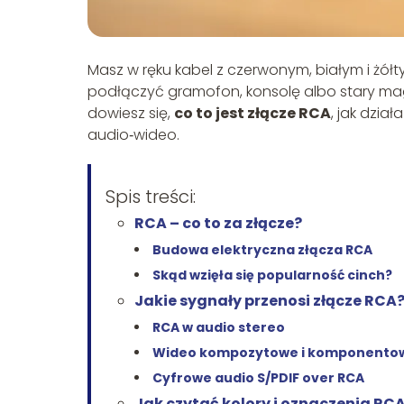
Masz w ręku kabel z czerwonym, białym i żółt
podłączyć gramofon, konsolę albo stary magn
dowiesz się,
co to jest złącze RCA
, jak dzia
audio‑wideo.
Spis treści:
RCA – co to za złącze?
Budowa elektryczna złącza RCA
Skąd wzięła się popularność cinch?
Jakie sygnały przenosi złącze RCA
RCA w audio stereo
Wideo kompozytowe i komponento
Cyfrowe audio S/PDIF over RCA
Jak czytać kolory i oznaczenia RC