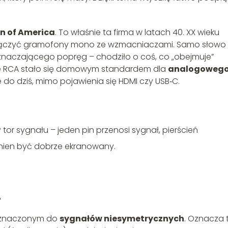
n of America
. To właśnie ta firma w latach 40. XX wieku
 łączyć gramofony mono ze wzmacniaczami. Samo słowo
oznaczającego popręg – chodziło o coś, co „obejmuje”
cze RCA stało się domowym standardem dla
analogoweg
uje do dziś, mimo pojawienia się HDMI czy USB‑C.
tor sygnału – jeden pin przenosi sygnał, pierścień
inien być dobrze ekranowany.
A
zeznaczonym do
sygnałów niesymetrycznych
. Oznacza 