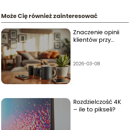
Może Cię również zainteresować
Znaczenie opinii
klientów przy
zakupach –
dlaczego warto je
znać?
2026-03-08
Rozdzielczość 4K
– ile to pikseli?