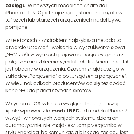
zasięgu
. W nowszych modelach Androida i
iPhone’ach NFC jest najczęściej standardem, ale w
tańszych lub starszych urządzeniach nadal bywa
pomijane.
W telefonach z Androidem najszybsza metoda to
otwarcie ustawień i wpisanie w wyszukiwarkę słowa
„NFC”. Jeśli w wynikach pojawi się opcja związana z
połączeniami zbliżeniowymi lub płatnościami, moduł
jest obecny w urządzeniu. Czasem znajdziesz go w
zakładce „Połączenia” albo „Urządzenia połączone”.
W wielu nakładkach producentów da się też dodać
ikonę NFC do paska szybkich skrótów.
W systemie iOS sytuacja wygląda trochę inaczej.
Apple wprowadziło
moduł NFC
od modelu iPhone 7
wzwyż i w nowszych wersjach systemu działa on
automatycznie. Nie znajdziesz tam przełącznika w
stylu Androida, bo komunikacja bliskiego zasięgu jest