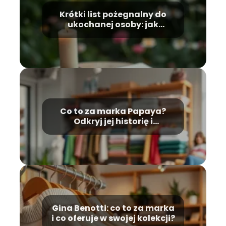
Krótki list pożegnalny do
ukochanej osoby: jak
wyrazić uczucia?
Co to za marka Papaya?
Odkryj jej historię i
unikalność!
Gina Benotti: co to za marka
i co oferuje w swojej kolekcji?