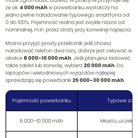
może zgromadzić bateria. W praktyce przyjmuje się,
że ok.
4 000 mAh
w powerbanku wystarczy na
jedno pełne naładowanie typowego smartfona od
0 do 100%. Pojemność realna jest zwykle niższa od
nominalnej, m.in. przez straty przy konwersji napięcia.
Można przyjąć prosty przelicznik: jeśli chcesz
naładować telefon dwa razy, dobrze jest celować w
okolice
8 000–10 000 mAh
. Jeśli planujesz ładować
także tablet lub konsolę, wybierz
20 000 mAh
. Do
laptopów i wielodniowych wyjazdów najlepiej
sprawdzają się powerbanki
25 000–30 000 mAh
.
Pojemność powerbanku
Typowe zas
6 000–10 000 mAh
Miasto, uczelni