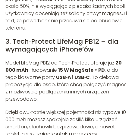
około 50%, nie wyciągając z plecaka żadnych kabli.
Użytkownicy doceniają też solidny chwyt magnesu i
fakt, że powerbank nie przesuwa się po obudowie
telefonu.
3. Tech‑Protect LifeMag PB12 – dla
wymagających iPhone’ów
Model LifeMag PB12 od Tech‑Protect oferuje już
20
000 mAh
i ładowanie
15 W MagSafe + PD
, a do
tego klasyczne porty
USB‑A i USB‑C
. To ciekawa
propozycja dla osób, które chcą połączyć magnes
z możliwością podłączenia innych urządzeń
przewodowo.
Dzięki dwukrotnie większej pojemności niż typowe 10
000 mAh możesz spokojnie zasilić kilka urządzeń:
smartfon, słuchawki bezprzewodowe, a nawet
tablet, nie szukając kontaktu przez cały