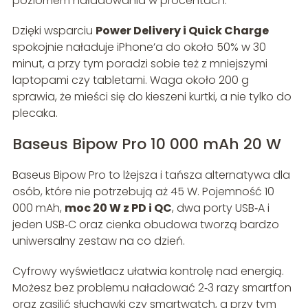
poziomem naładowania w procentach.
Dzięki wsparciu
Power Delivery i Quick Charge
spokojnie naładuje iPhone’a do około 50% w 30
minut, a przy tym poradzi sobie też z mniejszymi
laptopami czy tabletami. Waga około 200 g
sprawia, że mieści się do kieszeni kurtki, a nie tylko do
plecaka.
Baseus Bipow Pro 10 000 mAh 20 W
Baseus Bipow Pro to lżejsza i tańsza alternatywa dla
osób, które nie potrzebują aż 45 W. Pojemność 10
000 mAh,
moc 20 W z PD i QC
, dwa porty USB‑A i
jeden USB‑C oraz cienka obudowa tworzą bardzo
uniwersalny zestaw na co dzień.
Cyfrowy wyświetlacz ułatwia kontrolę nad energią.
Możesz bez problemu naładować 2‑3 razy smartfon
oraz zasilić słuchawki czy smartwatch, a przy tym