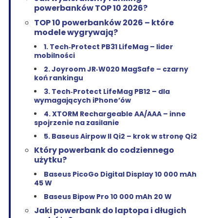
powerbanków TOP 10 2026?
TOP 10 powerbanków 2026 – które
modele wygrywają?
1. Tech‑Protect PB31 LifeMag – lider
mobilności
2. Joyroom JR‑W020 MagSafe – czarny
koń rankingu
3. Tech‑Protect LifeMag PB12 – dla
wymagających iPhone’ów
4. XTORM Rechargeable AA/AAA – inne
spojrzenie na zasilanie
5. Baseus Airpow II Qi2 – krok w stronę Qi2
Który powerbank do codziennego
użytku?
Baseus PicoGo Digital Display 10 000 mAh
45 W
Baseus Bipow Pro 10 000 mAh 20 W
Jaki powerbank do laptopa i długich