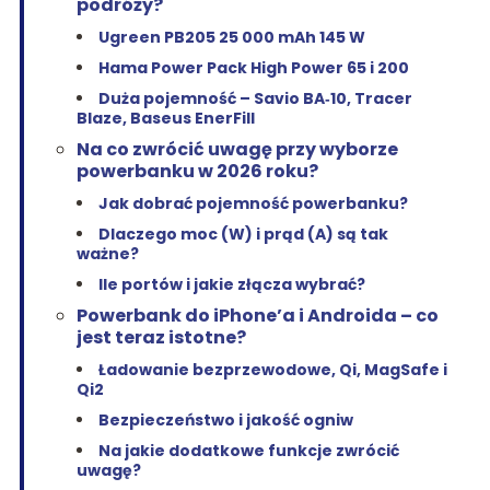
podróży?
Ugreen PB205 25 000 mAh 145 W
Hama Power Pack High Power 65 i 200
Duża pojemność – Savio BA‑10, Tracer
Blaze, Baseus EnerFill
Na co zwrócić uwagę przy wyborze
powerbanku w 2026 roku?
Jak dobrać pojemność powerbanku?
Dlaczego moc (W) i prąd (A) są tak
ważne?
Ile portów i jakie złącza wybrać?
Powerbank do iPhone’a i Androida – co
jest teraz istotne?
Ładowanie bezprzewodowe, Qi, MagSafe i
Qi2
Bezpieczeństwo i jakość ogniw
Na jakie dodatkowe funkcje zwrócić
uwagę?