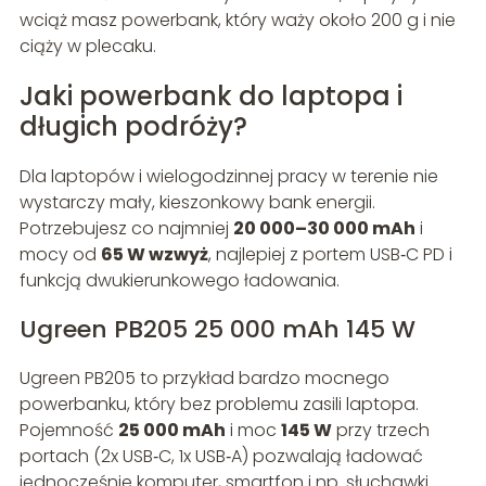
wciąż masz powerbank, który waży około 200 g i nie
ciąży w plecaku.
Jaki powerbank do laptopa i
długich podróży?
Dla laptopów i wielogodzinnej pracy w terenie nie
wystarczy mały, kieszonkowy bank energii.
Potrzebujesz co najmniej
20 000–30 000 mAh
i
mocy od
65 W wzwyż
, najlepiej z portem USB‑C PD i
funkcją dwukierunkowego ładowania.
Ugreen PB205 25 000 mAh 145 W
Ugreen PB205 to przykład bardzo mocnego
powerbanku, który bez problemu zasili laptopa.
Pojemność
25 000 mAh
i moc
145 W
przy trzech
portach (2x USB‑C, 1x USB‑A) pozwalają ładować
jednocześnie komputer, smartfon i np. słuchawki.