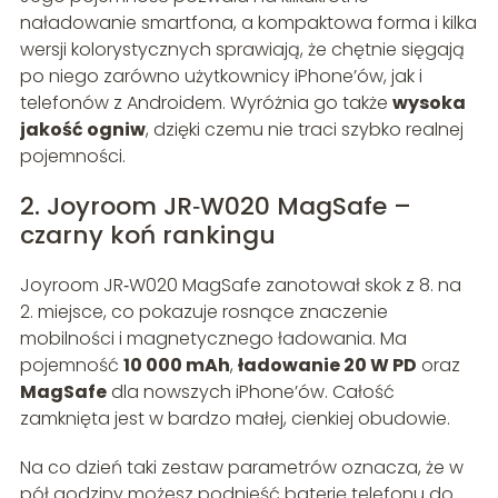
naładowanie smartfona, a kompaktowa forma i kilka
wersji kolorystycznych sprawiają, że chętnie sięgają
po niego zarówno użytkownicy iPhone’ów, jak i
telefonów z Androidem. Wyróżnia go także
wysoka
jakość ogniw
, dzięki czemu nie traci szybko realnej
pojemności.
2. Joyroom JR‑W020 MagSafe –
czarny koń rankingu
Joyroom JR‑W020 MagSafe zanotował skok z 8. na
2. miejsce, co pokazuje rosnące znaczenie
mobilności i magnetycznego ładowania. Ma
pojemność
10 000 mAh
,
ładowanie 20 W PD
oraz
MagSafe
dla nowszych iPhone’ów. Całość
zamknięta jest w bardzo małej, cienkiej obudowie.
Na co dzień taki zestaw parametrów oznacza, że w
pół godziny możesz podnieść baterię telefonu do