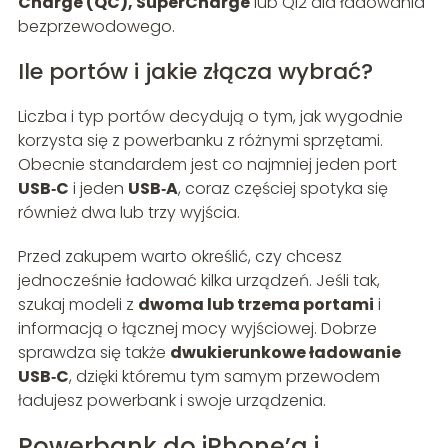
Charge (QC), SuperCharge
lub Qi2 dla ładowania
bezprzewodowego.
Ile portów i jakie złącza wybrać?
Liczba i typ portów decydują o tym, jak wygodnie
korzysta się z powerbanku z różnymi sprzętami.
Obecnie standardem jest co najmniej jeden port
USB‑C
i jeden
USB‑A
, coraz częściej spotyka się
również dwa lub trzy wyjścia.
Przed zakupem warto określić, czy chcesz
jednocześnie ładować kilka urządzeń. Jeśli tak,
szukaj modeli z
dwoma lub trzema portami
i
informacją o łącznej mocy wyjściowej. Dobrze
sprawdza się także
dwukierunkowe ładowanie
USB‑C
, dzięki któremu tym samym przewodem
ładujesz powerbank i swoje urządzenia.
Powerbank do iPhone’a i