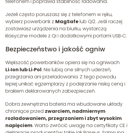
telefonem i poprawia stabilność ładowania.
Jeżeli często poruszasz się z telefonem w ręku,
wybierz powerbank z
MagSafe
lub Qi2. Jeśli raczej
zostawiasz urządzenia na biurku, wystarczą
klasyczne modele z Qi i dodatkowymi portami USB‑C.
Bezpieczeństwo i jakość ogniw
Większość powerbanków opiera się na ogniwach
Li‑Ion lub Li‑Pol
. Nie lubią one silnych uderzeń,
przegrzania ani przeładowania. Z tego powodu
lepiej unikać egzemplarzy z podejrzanie niską ceną i
brakiem deklarowanych zabezpieczeń.
Dobra zewnętrzna bateria ma wbudowane układy
chroniące przed
zwarciem, nadmiernym
rozładowaniem, przegrzaniem i zbyt wysokim
napięciem
. Warto zwrócić uwagę na certyfikaty CE i
deklaracje producentów takie jak Baseus, Samsung,