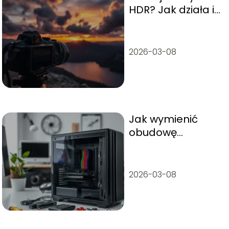
HDR? Jak działa i
kiedy go używać?
2026-03-08
Jak wymienić
obudowę
komputera?
Praktyczny
przewodnik krok
2026-03-08
po kroku