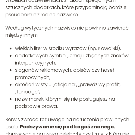
wszelkich udziwnieniach, znakach specjalnych i
sztucznych dodatkach, które przypominają bardziej
pseudonim niż realne nazwisko.
Według wytycznych nazwisko nie powinno zawierać
między innymi:
wielkich liter w środku wyrazów (np. KowalSki),
dodatkowych symboli, emoji i zbędnych znaków
interpunkcyjnych,
sloganów reklamowych, opisów czy haseł
promocyjnych,
określeń w stylu „oficjalna”, „prawdziwy profil”,
„fanpage”,
nazw marek, którymi się nie posługujesz na
podstawie prawa.
Serwis zwraca też uwagę na naruszenia praw innych
osób.
Podszywanie się pod kogoś znanego
,
dopisywanie nazwiska celebryty czy firmy, z którą nie