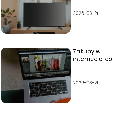
2026-03-21
Zakupy w
internecie: co
zrobić, gdy sklep
nie realizuje
zamówienia?
2026-03-21