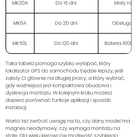
MK20A
Do 15 dni
Mały rozm
MK6A
Do 20 dni
Obsługa si
MK50L
Do 120 dni
Bateria 1000
Taka tabela pomaga szybko wyłapać, który
lokalizator GPS do samochodu będzie lepszy, jeśli
zależy Ci głównie na długiej pracy, a który wybrać,
gdy ważniejsza jest kompaktowa obudowa i
dyskrecja montażu. W kolejnym kroku możesz
dopiero porównać funkcje aplikacji i sposób
instalacji.
Warto też zwrócić uwagę na to, czy dany model ma
magnes neodymowy, czy wymaga montażu na
stałe. Dla wielu kierowców możliwość szybkiego